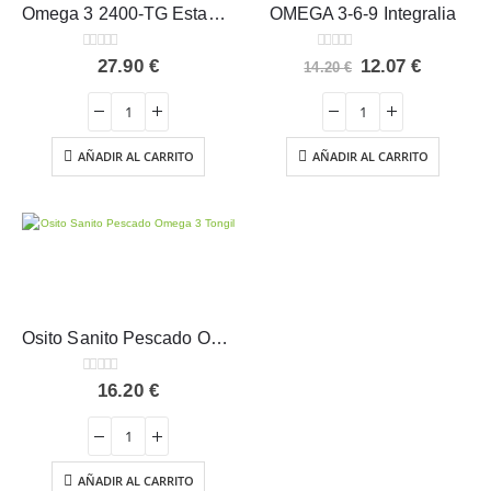
Omega 3 2400-TG Estado Puro 90 perlas
OMEGA 3-6-9 Integralia
0
out of 5
0
out of 5
El
El
27.90
€
12.07
€
14.20
€
precio
precio
original
actual
era:
es:
14.20 €.
12.07 €.
AÑADIR AL CARRITO
AÑADIR AL CARRITO
Osito Sanito Pescado Omega 3 Tongil 50 perlas
0
out of 5
16.20
€
AÑADIR AL CARRITO