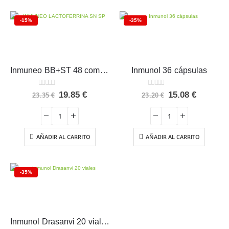
-15%
-35%
Inmuneo BB+ST 48 comprimidos
Inmunol 36 cápsulas
0
out of 5
0
out of 5
El
El
El
El
19.85
€
15.08
€
23.35
€
23.20
€
precio
precio
precio
precio
original
actual
original
actual
era:
es:
era:
es:
23.35 €.
19.85 €.
23.20 €.
15.08 €.
AÑADIR AL CARRITO
AÑADIR AL CARRITO
-35%
Inmunol Drasanvi 20 viales