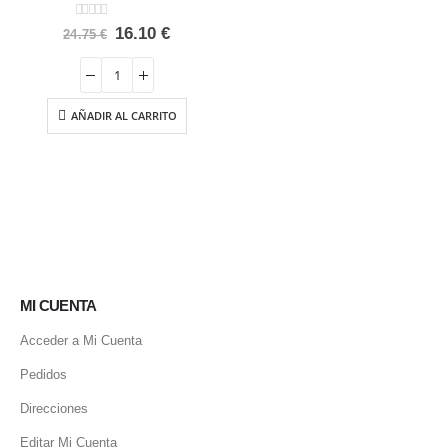
0
out of 5
El
El
16.10
€
24.75
€
precio
precio
original
actual
era:
es:
24.75 €.
16.10 €.
AÑADIR AL CARRITO
MI CUENTA
Acceder a Mi Cuenta
Pedidos
Direcciones
Editar Mi Cuenta