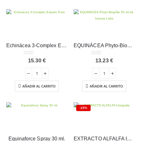
Echinácea 3-Complex Estado Puro 30 cápsulas
EQUINÁCEA Phyto-Biopôle 50 ml – Intersa
0
out of 5
0
out of 5
15.30
€
13.23
€
AÑADIR AL CARRITO
AÑADIR AL CARRITO
-15%
Equinaforce Spray 30 ml.
EXTRACTO ALFALFA Integralia