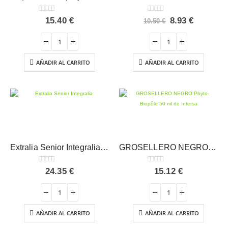
0
out of 5
0
out of 5
El
El
15.40
€
8.93
€
10.50
€
precio
precio
original
actual
era:
es:
10.50 €.
8.93 €.
AÑADIR AL CARRITO
AÑADIR AL CARRITO
Extralia Senior Integralia 20 viales
GROSELLERO NEGRO Phyto-Biopôle 50 ml – Intersa
0
out of 5
0
out of 5
24.35
€
15.12
€
AÑADIR AL CARRITO
AÑADIR AL CARRITO