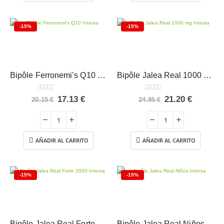
-15%
-15%
Bipôle Ferronemi’s Q10 Intersa 20 ampollas
Bipôle Jalea Real 1000 mg Intersa 20 ampollas
0
out of 5
0
out of 5
El
El
El
El
17.13
€
21.20
€
20.15
€
24.95
€
precio
precio
precio
precio
original
actual
original
actual
era:
es:
era:
es:
20.15 €.
17.13 €.
24.95 €.
21.20 €.
AÑADIR AL CARRITO
AÑADIR AL CARRITO
-15%
-15%
Bipôle Jalea Real Forte 2000 Intersa 20 ampollas
Bipôle Jalea Real Niños Intersa 20 ampollas