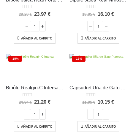
0
out of 5
0
out of 5
El
El
El
El
23.97
€
16.10
€
28.20
€
18.95
€
precio
precio
precio
precio
original
actual
original
actual
era:
es:
era:
es:
28.20 €.
23.97 €.
18.95 €.
16.10 €.
AÑADIR AL CARRITO
AÑADIR AL CARRITO
-15%
-15%
Bipôle Realgin-C Intersa 20 ampollas
Capsudiet Uña de Gato Plameca 40 cápsulas
0
out of 5
0
out of 5
El
El
El
El
21.20
€
10.15
€
24.94
€
11.95
€
precio
precio
precio
precio
original
actual
original
actual
era:
es:
era:
es:
24.94 €.
21.20 €.
11.95 €.
10.15 €.
AÑADIR AL CARRITO
AÑADIR AL CARRITO