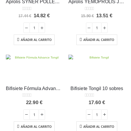
Aprolis SYNER POLLEN Intersa Polen Abierto 60 cápsulas
Aprolis YEMOPROLIS Jarabe Intersa 180 ml
0
out of 5
0
out of 5
El
El
El
El
14.82
€
13.51
€
17.44
€
15.90
€
precio
precio
precio
precio
original
actual
original
actual
era:
es:
era:
es:
17.44 €.
14.82 €.
15.90 €.
13.51 €.
AÑADIR AL CARRITO
AÑADIR AL CARRITO
Bifisiete Fórmula Advance Tongil 200 g
Bifisiete Tongil 10 sobres
0
out of 5
0
out of 5
22.90
€
17.60
€
AÑADIR AL CARRITO
AÑADIR AL CARRITO