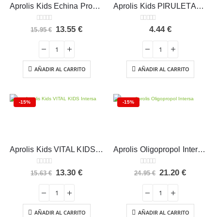
Aprolis Kids Echina Propol BIO Intersa 50 ml
Aprolis Kids PIRULETAS AL PROPÓLEO · 5 unidades – Intersa
0
out of 5
0
out of 5
El
El
13.55
€
4.44
€
15.95
€
precio
precio
original
actual
era:
es:
15.95 €.
13.55 €.
AÑADIR AL CARRITO
AÑADIR AL CARRITO
-15%
-15%
Aprolis Kids VITAL KIDS Intersa 10 Ampollas
Aprolis Oligopropol Intersa 20 Ampollas
0
out of 5
0
out of 5
El
El
El
El
13.30
€
21.20
€
15.63
€
24.95
€
precio
precio
precio
precio
original
actual
original
actual
era:
es:
era:
es:
15.63 €.
13.30 €.
24.95 €.
21.20 €.
AÑADIR AL CARRITO
AÑADIR AL CARRITO