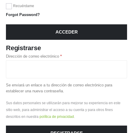
Recuérdame
Forgot Password?
ACCEDER
Registrarse
Dirección de correo electrónico
*
Se enviará un enlace a tu dirección de correo electrónico para
establecer una nueva contraseña.
Sus datos personales se utilizarán para mejorar su experiencia en este
sitio web, para administrar el acceso a su cuenta y para otros fines
descritos en nuestra
política de privacidad
.