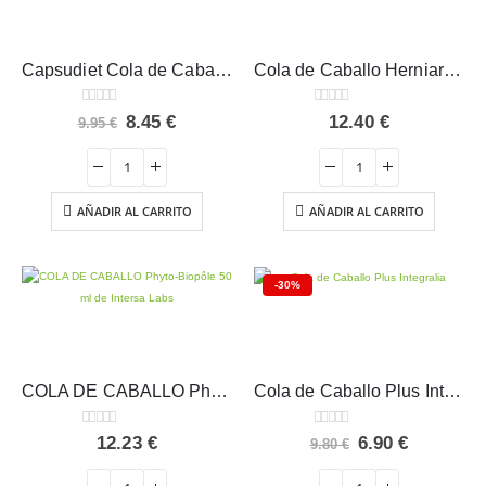
Capsudiet Cola de Caballo Plameca 40 cápsulas
Cola de Caballo Herniaria Estado Puro 100 perlas
0
out of 5
0
out of 5
El
El
8.45
€
12.40
€
9.95
€
precio
precio
original
actual
era:
es:
9.95 €.
8.45 €.
AÑADIR AL CARRITO
AÑADIR AL CARRITO
-30%
COLA DE CABALLO Phyto-Biopôle 50 ml – Intersa
Cola de Caballo Plus Integralia 60 cápsulas
0
out of 5
0
out of 5
El
El
12.23
€
6.90
€
9.80
€
precio
precio
original
actual