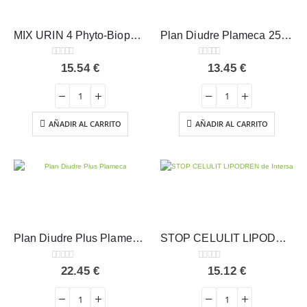
MIX URIN 4 Phyto-Biopôle – Intersa
Plan Diudre Plameca 250 ml
0
out of 5
0
out of 5
15.54
€
13.45
€
AÑADIR AL CARRITO
AÑADIR AL CARRITO
Plan Diudre Plus Plameca 500 ml
STOP CELULIT LIPODREN – Intersa
0
out of 5
0
out of 5
22.45
€
15.12
€