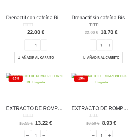
Drenactif con cafeína Bisiluet Intersa 500 ml
Drenactif sin cafeína Bisiluet Intersa 500 ml
0
out of 5
5.00
out of 5
El
El
22.00
€
18.70
€
22.00
€
precio
precio
original
actual
era:
es:
22.00 €.
18.70 €.
AÑADIR AL CARRITO
AÑADIR AL CARRITO
-15%
-15%
EXTRACTO DE ROMPEPIEDRA 50 ML Integralia
EXTRACTO DE ROMPEPIEDRA Integralia
0
out of 5
0
out of 5
El
El
El
El
13.22
€
8.93
€
15.55
€
10.50
€
precio
precio
precio
precio
original
actual
original
actual