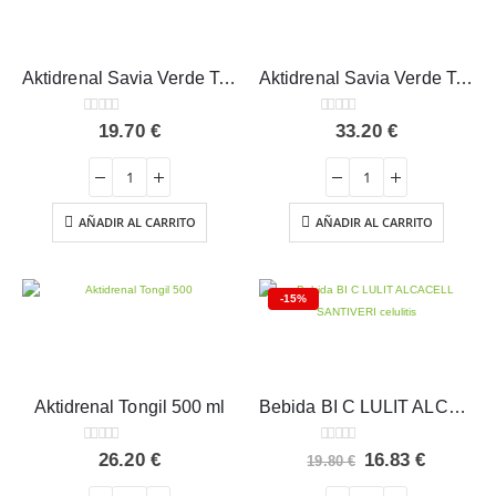
Aktidrenal Savia Verde Tongil 250ml
Aktidrenal Savia Verde Tongil 500 ml
0
out of 5
0
out of 5
19.70
€
33.20
€
AÑADIR AL CARRITO
AÑADIR AL CARRITO
-15%
Aktidrenal Tongil 500 ml
Bebida BI C LULIT ALCACELL SANTIVERI celulitis
0
out of 5
0
out of 5
El
El
26.20
€
16.83
€
19.80
€
precio
precio
original
actual