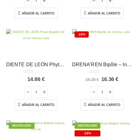
era:
es:
9.80 €.
6.90 €.
AÑADIR AL CARRITO
AÑADIR AL CARRITO
-15%
DIENTE DE LEÓN Phyto-Biopôle 50 ml – Intersa
DRENA’REN Bipôle – Intersa Labs
0
out of 5
0
out of 5
El
El
14.86
€
16.36
€
19.25
€
precio
precio
original
actual
era:
es:
19.25 €.
16.36 €.
AÑADIR AL CARRITO
AÑADIR AL CARRITO
DESTACADO
DESTACADO
-15%