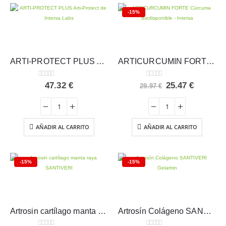
-15%
ARTI-PROTECT PLUS Arti-Protect – Intersa
ARTICURCUMIN FORTE Cúrcuma Biodisponible – Intersa
0
out of 5
0
out of 5
El
El
47.32
€
25.47
€
29.97
€
precio
precio
original
actual
era:
es:
29.97 €.
25.47 €.
AÑADIR AL CARRITO
AÑADIR AL CARRITO
-15%
-15%
Artrosin cartílago manta raya SANTIVERI
Artrosín Colágeno SANTIVERI Gelartrin