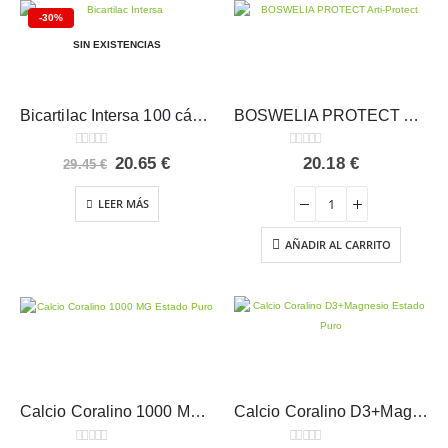
-30%
SIN EXISTENCIAS
Bicartilac Intersa 100 cápsulas
BOSWELIA PROTECT Arti-Protect – Intersa
0
out of 5
0
out of 5
El
El
20.65
€
20.18
€
29.45
€
precio
precio
original
actual
LEER MÁS
era:
es:
29.45 €.
20.65 €.
AÑADIR AL CARRITO
Calcio Coralino 1000 MG Estado Puro 60 cápsulas
Calcio Coralino D3+Magnesio Estado Puro 120 cápsulas