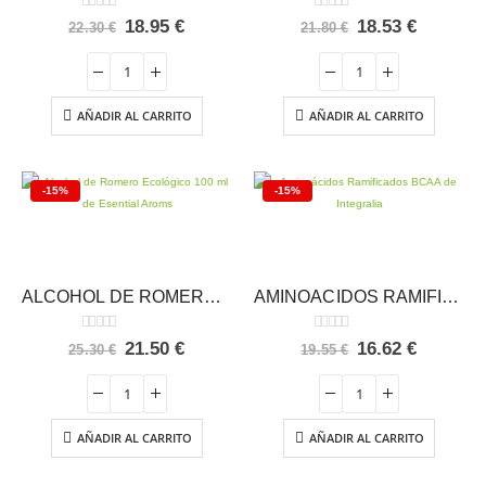
0
out of 5
0
out of 5
El
El
El
El
18.95
€
18.53
€
22.30
€
21.80
€
precio
precio
precio
precio
original
actual
original
actual
era:
es:
era:
es:
22.30 €.
18.95 €.
21.80 €.
18.53 €.
AÑADIR AL CARRITO
AÑADIR AL CARRITO
-15%
-15%
ALCOHOL DE ROMERO ECOLÓGICO 100 ml – Esential Aroms
AMINOACIDOS RAMIFICADOS BCAA Integralia
0
out of 5
0
out of 5
El
El
El
El
21.50
€
16.62
€
25.30
€
19.55
€
precio
precio
precio
precio
original
actual
original
actual
era:
es:
era:
es:
25.30 €.
21.50 €.
19.55 €.
16.62 €.
AÑADIR AL CARRITO
AÑADIR AL CARRITO