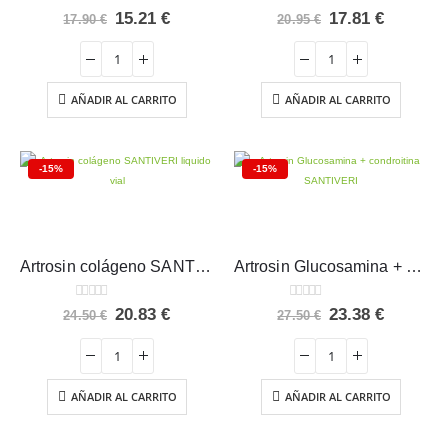
0
out of 5
0
out of 5
El
El
El
El
15.21
€
17.81
€
17.90
€
20.95
€
precio
precio
precio
precio
original
actual
original
actual
era:
es:
era:
es:
17.90 €.
15.21 €.
20.95 €.
17.81 €.
AÑADIR AL CARRITO
AÑADIR AL CARRITO
-15%
-15%
Artrosin colágeno SANTIVERI liquido vial
Artrosin Glucosamina + condroitina SANTIVERI
0
out of 5
0
out of 5
El
El
El
El
20.83
€
23.38
€
24.50
€
27.50
€
precio
precio
precio
precio
original
actual
original
actual
era:
es:
era:
es:
24.50 €.
20.83 €.
27.50 €.
23.38 €.
AÑADIR AL CARRITO
AÑADIR AL CARRITO