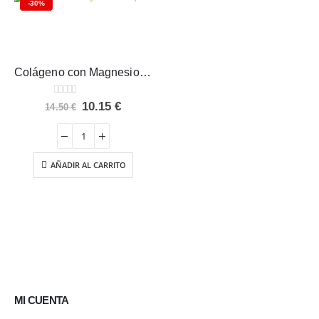
-30%
Colágeno con Magnesio AML Sport 270 comprimidos
0
out of 5
El
El
10.15
€
14.50
€
precio
precio
original
actual
era:
es:
14.50 €.
10.15 €.
AÑADIR AL CARRITO
MI CUENTA