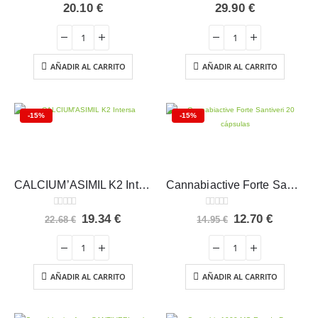
0
out of 5
0
out of 5
20.10
€
29.90
€
AÑADIR AL CARRITO
AÑADIR AL CARRITO
-15%
-15%
CALCIUM’ASIMIL K2 Intersa
Cannabiactive Forte Santiveri 20 cápsulas
0
out of 5
0
out of 5
El
El
El
El
19.34
€
12.70
€
22.68
€
14.95
€
precio
precio
precio
precio
original
actual
original
actual
era:
es:
era:
es:
22.68 €.
19.34 €.
14.95 €.
12.70 €.
AÑADIR AL CARRITO
AÑADIR AL CARRITO