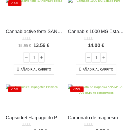
-15%
Cannabiactive forte SANTIVERI perlas
Cannabis 1000 MG Estado Puro 60 perlas
0
out of 5
0
out of 5
El
El
13.56
€
14.00
€
15.95
€
precio
precio
original
actual
era:
es:
15.95 €.
13.56 €.
AÑADIR AL CARRITO
AÑADIR AL CARRITO
-15%
-15%
Capsudiet Harpagofito Plameca 40 cápsulas
Carbonato de magnesio ANA Mª LA JUSTICIA 75 comprimidos