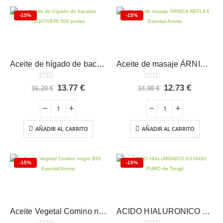
-15%
-15%
Aceite de hígado de bacalao SANTIVERI 500 perlas
Aceite de masaje ÁRNICA REFLEX Esential Aroms
0
out of 5
0
out of 5
El
El
El
El
13.77
€
12.73
€
16.20
€
14.98
€
precio
precio
precio
precio
original
actual
original
actual
era:
es:
era:
es:
16.20 €.
13.77 €.
14.98 €.
12.73 €.
AÑADIR AL CARRITO
AÑADIR AL CARRITO
-15%
-15%
Aceite Vegetal Comino negro BIO Esential’Aroms 100 ml
ACIDO HIALURONICO ESTADO PURO Tongil