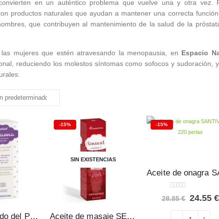
onvierten en un auténtico problema que vuelve una y otra vez. Par
con productos naturales que ayudan a mantener una correcta función u
ombres, que contribuyen al mantenimiento de la salud de la próstat
 las mujeres que estén atravesando la menopausia, en
Espacio Na
onal, reduciendo los molestos síntomas como sofocos y sudoración, y
urales.
-15%
-15%
SIN EXISTENCIAS
0
out of 5
El
24.55
28.85
€
precio
origina
Aceite Cuidado del Pezón ESENTIAL MAMA – Esential Aroms
Aceite de masaje SENSUAL Esential Aroms