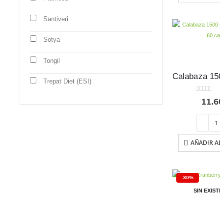
Santiveri
Sotya
Tongil
Trepat Diet (ESI)
0
out of 5
11.
AÑADIR A
-30%
SIN EXIS