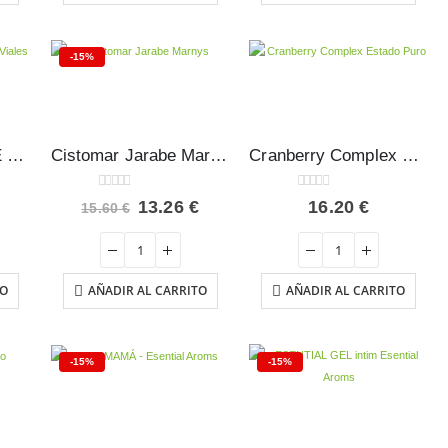
-15%
CISTOMAR FORTE Marnys 5 viales
Cistomar Jarabe Marnys 125 ml
Cranberry Complex Estado Puro 30 cápsulas
0
out of 5
0
out of 5
El
El
El
13.26
€
16.20
€
15.60
€
precio
precio
precio
al
actual
original
actual
es:
era:
es:
€.
8.84 €.
15.60 €.
13.26 €.
TO
AÑADIR AL CARRITO
AÑADIR AL CARRITO
-15%
-15%