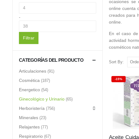
ocasiones se c
online cuenta 
creados para h
-
online.
En el caso de
Filtrar
actividad horm
cosméticos nat
CATEGORÍAS DEL PRODUCTO
Sort By:
Articulaciones
(91)
-15%
Cosmética
(187)
Energetico
(54)
Ginecológico y Urinario
(65)
Herboristería
(756)
Minerales
(23)
Relajantes
(77)
Respiratorio
(67)