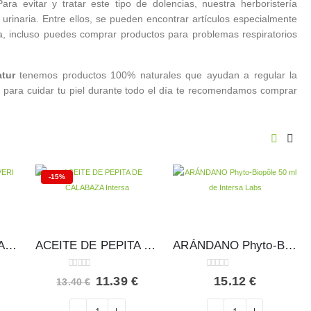
a evitar y tratar este tipo de dolencias, nuestra herboristería
rinaria. Entre ellos, se pueden encontrar artículos especialmente
a, incluso puedes comprar productos para problemas respiratorios
tur
tenemos productos 100% naturales que ayudan a regular la
 para cuidar tu piel durante todo el día te recomendamos comprar
-15%
Aceite de onagra SANTIVERI 220 perlas
ACEITE DE PEPITA DE CALABAZA Intersa
ARÁNDANO Phyto-Biopôle 50 ml – Intersa Labs
0
out of 5
0
out of 5
El
El
El
€
11.39
€
15.12
€
13.40
€
precio
precio
precio
l
actual
original
actual