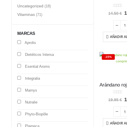
Uncategorized
(18)
0
out of 5
E
14.50
€
Vitaminas
(71)
p
o
e
1
MARCAS
AÑADIR A
Aprolis
Dietéticos Intersa
-15%
Esential Aroms
Integralia
Marnys
0
out of 5
E
19.95
€
Nutralie
p
o
e
Phyto-Biopôle
1
AÑADIR A
Plameca