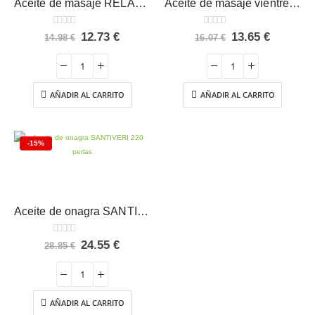
Aceite de masaje RELAX Esential Aroms
Aceite de masaje vientre plano Esential Aroms
0
out of 5
0
out of 5
El
El
El
El
12.73
€
13.65
€
14.98
€
16.07
€
precio
precio
precio
precio
original
actual
original
actual
era:
es:
era:
es:
14.98 €.
12.73 €.
16.07 €.
13.65 €.
AÑADIR AL CARRITO
AÑADIR AL CARRITO
-15%
Aceite de onagra SANTIVERI 220 perlas
0
out of 5
El
El
24.55
€
28.85
€
precio
precio
original
actual
era:
es:
28.85 €.
24.55 €.
AÑADIR AL CARRITO