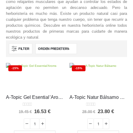
como relajantes musculares que ayudan a controlar los estados de
agitación que no permiten un descanso adecuado. Pero la
herboristería es mucho más. Existe un producto natural casi para
cualquier problema que tenga nuestro cuerpo, sin tener que recurrir a
productos químicos. Descubre en nuestra herboristería online todos
nuestros productos de primeras marcas para cuidarte de manera
ecológica y natural.
FILTER
-15%
-15%
A-Topic Gel Esential’Aroms 400 ml
A-Topic Natur Bálsamo Esential’Aroms 100 ml
0
out of 5
0
out of 5
El
El
El
El
16.53
€
23.80
€
19.45
€
28.00
€
precio
precio
precio
precio
original
actual
original
actual
era:
es:
era:
es:
19.45 €.
16.53 €.
28.00 €.
23.80 €.