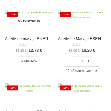
-15%
-15%
SIN EXISTENCIAS
Aceite de masaje ENERGY Esential Aroms
Aceite de Masaje ESENTIAL BABY – Esential Aroms
0
out of 5
0
out of 5
El
El
El
El
12.73
€
16.20
€
14.98
€
19.06
€
precio
precio
precio
precio
original
actual
original
actual
LEER MÁS
era:
es:
era:
es:
14.98 €.
12.73 €.
19.06 €.
16.20 €.
AÑADIR AL CARRITO
-15%
-15%