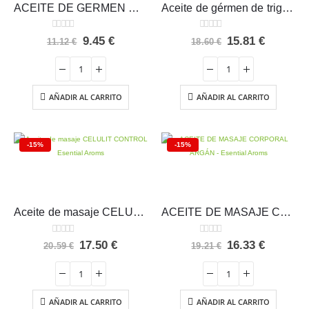
ACEITE DE GERMEN DE TRIGO Intersa
Aceite de gérmen de trigo SANTIVERI 500 perlas
0
out of 5
0
out of 5
El
El
El
El
9.45
€
15.81
€
11.12
€
18.60
€
precio
precio
precio
precio
original
actual
original
actual
era:
es:
era:
es:
11.12 €.
9.45 €.
18.60 €.
15.81 €.
AÑADIR AL CARRITO
AÑADIR AL CARRITO
-15%
-15%
Aceite de masaje CELULIT CONTROL Esential Aroms
ACEITE DE MASAJE CORPORAL ARGÁN – Esential Aroms
0
out of 5
0
out of 5
El
El
El
El
17.50
€
16.33
€
20.59
€
19.21
€
precio
precio
precio
precio
original
actual
original
actual
era:
es:
era:
es:
20.59 €.
17.50 €.
19.21 €.
16.33 €.
AÑADIR AL CARRITO
AÑADIR AL CARRITO