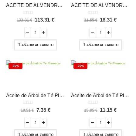
ACEITE DE ALMENDRAS DULCES 5 L. – Intersa
ACEITE DE ALMENDRAS DULCES 500 ml – Intersa
0
out of 5
0
out of 5
El
El
El
El
113.31
€
18.31
€
133.31
€
21.55
€
precio
precio
precio
precio
original
actual
original
actual
era:
es:
era:
es:
133.31 €.
113.31 €.
21.55 €.
18.31 €.
AÑADIR AL CARRITO
AÑADIR AL CARRITO
-30%
-30%
Aceite de Árbol de Té Plameca 15ml
Aceite de Árbol de Té Plameca 25ml
0
out of 5
0
out of 5
El
El
El
El
7.35
€
11.15
€
10.51
€
15.95
€
precio
precio
precio
precio
original
actual
original
actual
era:
es:
era:
es:
10.51 €.
7.35 €.
15.95 €.
11.15 €.
AÑADIR AL CARRITO
AÑADIR AL CARRITO