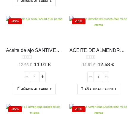
AÑADIR AL CARRITO
-15%
-15%
Aceite de ajo SANTIVERI 500 perlas
ACEITE DE ALMENDRAS DULCES 250 ML – Intersa
0
out of 5
0
out of 5
El
El
El
El
11.01
€
12.58
€
12.95
€
14.81
€
precio
precio
precio
precio
original
actual
original
actual
era:
es:
era:
es:
12.95 €.
11.01 €.
14.81 €.
12.58 €.
AÑADIR AL CARRITO
AÑADIR AL CARRITO
-15%
-15%