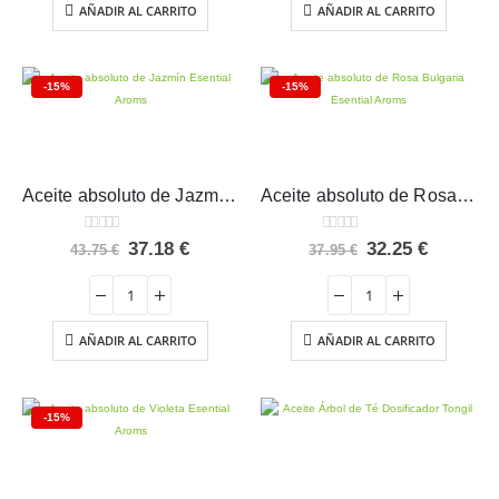
AÑADIR AL CARRITO
AÑADIR AL CARRITO
-15%
-15%
Aceite absoluto de Jazmín Esential Aroms
Aceite absoluto de Rosa Bulgaria Esential Aroms
0
out of 5
0
out of 5
El
El
El
El
37.18
€
32.25
€
43.75
€
37.95
€
precio
precio
precio
precio
original
actual
original
actual
era:
es:
era:
es:
43.75 €.
37.18 €.
37.95 €.
32.25 €.
AÑADIR AL CARRITO
AÑADIR AL CARRITO
-15%