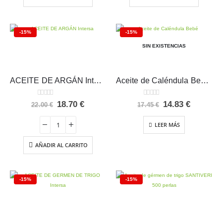
-15%
-15%
SIN EXISTENCIAS
ACEITE DE ARGÁN Intersa
Aceite de Caléndula Bebé Weleda 200 ml
0
out of 5
0
out of 5
El
El
El
El
18.70
€
14.83
€
22.00
€
17.45
€
precio
precio
precio
precio
original
actual
original
actual
LEER MÁS
era:
es:
era:
es:
22.00 €.
18.70 €.
17.45 €.
14.83 €.
AÑADIR AL CARRITO
-15%
-15%