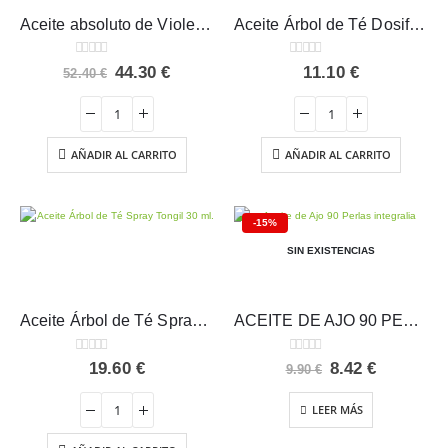
Aceite absoluto de Violeta Esential Aroms
Aceite Árbol de Té Dosificador Tongil 15 ml
0
out of 5
0
out of 5
El
El
44.30
€
11.10
€
52.40
€
precio
precio
original
actual
era:
es:
52.40 €.
44.30 €.
AÑADIR AL CARRITO
AÑADIR AL CARRITO
-15%
SIN EXISTENCIAS
Aceite Árbol de Té Spray Tongil 30 ml
ACEITE DE AJO 90 PERLAS Integralia
0
out of 5
0
out of 5
El
El
19.60
€
8.42
€
9.90
€
precio
precio
original
actual
LEER MÁS
era:
es:
9.90 €.
8.42 €.