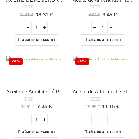
0
out of 5
0
out of 5
El
El
El
El
18.31
€
3.45
€
21.55
€
4.90
€
precio
precio
precio
precio
original
actual
original
actual
era:
es:
era:
es:
21.55 €.
18.31 €.
4.90 €.
3.45 €.
AÑADIR AL CARRITO
AÑADIR AL CARRITO
-30%
-30%
Aceite de Árbol de Té Plameca 15ml
Aceite de Árbol de Té Plameca 25ml
0
out of 5
0
out of 5
El
El
El
El
7.35
€
11.15
€
10.51
€
15.95
€
precio
precio
precio
precio
original
actual
original
actual
era:
es:
era:
es:
10.51 €.
7.35 €.
15.95 €.
11.15 €.
AÑADIR AL CARRITO
AÑADIR AL CARRITO