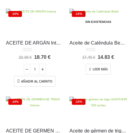
-15%
-15%
SIN EXISTENCIAS
ACEITE DE ARGÁN Intersa
Aceite de Caléndula Bebé Weleda 200 ml
0
out of 5
0
out of 5
El
El
El
El
18.70
€
14.83
€
22.00
€
17.45
€
precio
precio
precio
precio
original
actual
original
actual
LEER MÁS
era:
es:
era:
es:
22.00 €.
18.70 €.
17.45 €.
14.83 €.
AÑADIR AL CARRITO
-15%
-15%
ACEITE DE GERMEN DE TRIGO Intersa
Aceite de gérmen de trigo SANTIVERI 500 perlas