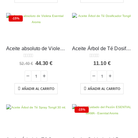
-15%
Aceite absoluto de Violeta Esential Aroms
Aceite Árbol de Té Dosificador Tongil 15 ml
0
out of 5
0
out of 5
El
El
44.30
€
11.10
€
52.40
€
precio
precio
original
actual
era:
es:
52.40 €.
44.30 €.
AÑADIR AL CARRITO
AÑADIR AL CARRITO
-15%