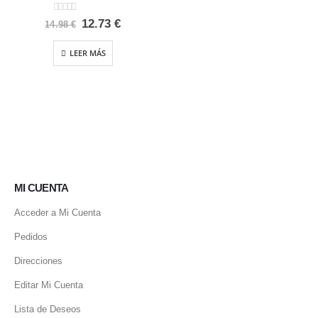
0
out of 5
El
El
12.73
€
14.98
€
precio
precio
original
actual
LEER MÁS
era:
es:
14.98 €.
12.73 €.
MI CUENTA
Acceder a Mi Cuenta
Pedidos
Direcciones
Editar Mi Cuenta
Lista de Deseos