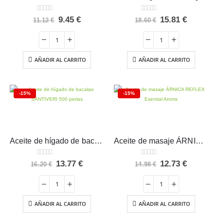
0
out of 5
0
out of 5
El
El
El
El
9.45
€
15.81
€
11.12
€
18.60
€
precio
precio
precio
precio
original
actual
original
actual
era:
es:
era:
es:
11.12 €.
9.45 €.
18.60 €.
15.81 €.
AÑADIR AL CARRITO
AÑADIR AL CARRITO
-15%
-15%
Aceite de hígado de bacalao SANTIVERI 500 perlas
Aceite de masaje ÁRNICA REFLEX Esential Aroms
0
out of 5
0
out of 5
El
El
El
El
13.77
€
12.73
€
16.20
€
14.98
€
precio
precio
precio
precio
original
actual
original
actual
era:
es:
era:
es:
16.20 €.
13.77 €.
14.98 €.
12.73 €.
AÑADIR AL CARRITO
AÑADIR AL CARRITO