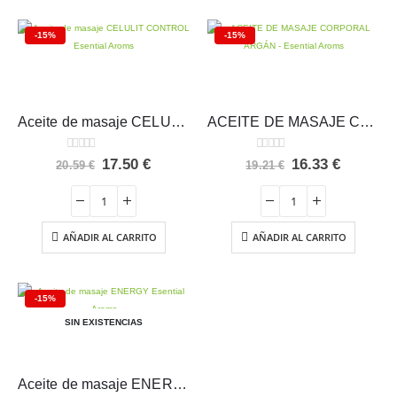
-15%
-15%
Aceite de masaje CELULIT CONTROL Esential Aroms
ACEITE DE MASAJE CORPORAL ARGÁN – Esential Aroms
0
out of 5
0
out of 5
El
El
El
El
17.50
€
16.33
€
20.59
€
19.21
€
precio
precio
precio
precio
original
actual
original
actual
era:
es:
era:
es:
20.59 €.
17.50 €.
19.21 €.
16.33 €.
AÑADIR AL CARRITO
AÑADIR AL CARRITO
-15%
SIN EXISTENCIAS
Aceite de masaje ENERGY Esential Aroms