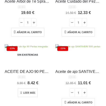
Aceite Árbol de Té Spray Tongil 30 ml
Aceite Cuidado del Pezón ESENTIAL MAMA – Esential Aroms
0
out of 5
0
out of 5
El
El
19.60
€
12.33
€
14.50
€
precio
precio
original
actual
era:
es:
14.50 €.
12.33 €.
AÑADIR AL CARRITO
AÑADIR AL CARRITO
-15%
-15%
SIN EXISTENCIAS
ACEITE DE AJO 90 PERLAS Integralia
Aceite de ajo SANTIVERI 500 perlas
0
out of 5
0
out of 5
El
El
El
El
8.42
€
11.01
€
9.90
€
12.95
€
precio
precio
precio
precio
original
actual
original
actual
LEER MÁS
era:
es:
era:
es:
9.90 €.
8.42 €.
12.95 €.
11.01 €.
AÑADIR AL CARRITO