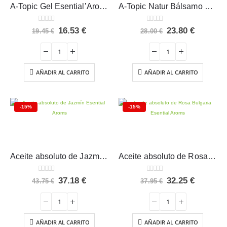
A-Topic Gel Esential’Aroms 400 ml
A-Topic Natur Bálsamo Esential’Aroms 100 ml
0
out of 5
0
out of 5
El
El
El
El
16.53
€
23.80
€
19.45
€
28.00
€
precio
precio
precio
precio
original
actual
original
actual
era:
es:
era:
es:
19.45 €.
16.53 €.
28.00 €.
23.80 €.
AÑADIR AL CARRITO
AÑADIR AL CARRITO
-15%
-15%
Aceite absoluto de Jazmín Esential Aroms
Aceite absoluto de Rosa Bulgaria Esential Aroms
0
out of 5
0
out of 5
El
El
El
El
37.18
€
32.25
€
43.75
€
37.95
€
precio
precio
precio
precio
original
actual
original
actual
era:
es:
era:
es:
43.75 €.
37.18 €.
37.95 €.
32.25 €.
AÑADIR AL CARRITO
AÑADIR AL CARRITO