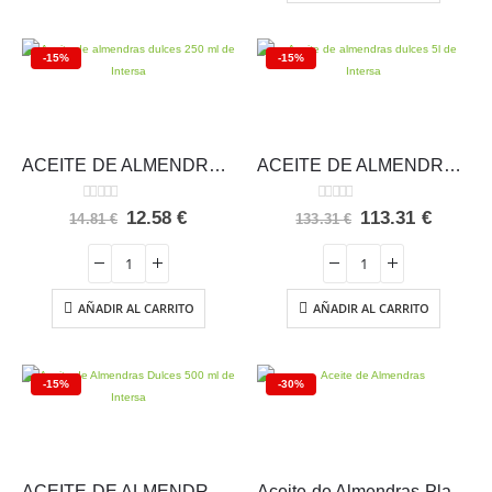
-15%
-15%
ACEITE DE ALMENDRAS DULCES 250 ML – Intersa
ACEITE DE ALMENDRAS DULCES 5 L. – Intersa
0
out of 5
0
out of 5
El
El
El
El
12.58
€
113.31
€
14.81
€
133.31
€
precio
precio
precio
precio
original
actual
original
actual
era:
es:
era:
es:
14.81 €.
12.58 €.
133.31 €.
113.31 
AÑADIR AL CARRITO
AÑADIR AL CARRITO
-15%
-30%
ACEITE DE ALMENDRAS DULCES 500 ml – Intersa
Aceite de Almendras Plantapol 250 ml