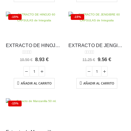
-15%
-15%
EXTRACTO DE HINOJO Integralia
EXTRACTO DE JENGIBRE Integralia
0
out of 5
0
out of 5
El
El
El
El
8.93
€
9.56
€
10.50
€
11.25
€
precio
precio
precio
precio
original
actual
original
actual
era:
es:
era:
es:
10.50 €.
8.93 €.
11.25 €.
9.56 €.
AÑADIR AL CARRITO
AÑADIR AL CARRITO
-15%