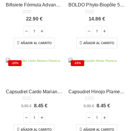
Bifisiete Fórmula Advance Tongil 200 g
BOLDO Phyto-Biopôle 50 ml – Intersa Labs
0
out of 5
0
out of 5
22.90
€
14.86
€
AÑADIR AL CARRITO
AÑADIR AL CARRITO
-15%
-15%
Capsudiet Cardo Mariano Plameca 40 cápsulas
Capsudiet Hinojo Plameca 40 cápsulas
0
out of 5
0
out of 5
El
El
El
El
8.45
€
8.45
€
9.95
€
9.95
€
precio
precio
precio
precio
original
actual
original
actual
era:
es:
era:
es:
9.95 €.
8.45 €.
9.95 €.
8.45 €.
AÑADIR AL CARRITO
AÑADIR AL CARRITO