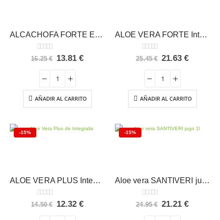
ALCACHOFA FORTE ECOLÓGICA Integralia
ALOE VERA FORTE Integralia
0
out of 5
0
out of 5
El
El
El
El
13.81
€
21.63
€
16.25
€
25.45
€
precio
precio
precio
precio
original
actual
original
actual
era:
es:
era:
es:
16.25 €.
13.81 €.
25.45 €.
21.63 €.
AÑADIR AL CARRITO
AÑADIR AL CARRITO
-15%
-15%
ALOE VERA PLUS Integralia
Aloe vera SANTIVERI jugo 1l
0
out of 5
0
out of 5
El
El
El
El
12.32
€
21.21
€
14.50
€
24.95
€
precio
precio
precio
precio
original
actual
original
actual