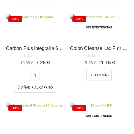
-30%
-30%
SIN EXISTENCIAS
Carbón Plus Integralia 60 cápsulas
Colon Cleanse Lax Flor ESI 30 cápsulas
0
out of 5
0
out of 5
El
El
El
El
7.25
€
11.15
€
10.35
€
15.95
€
precio
precio
precio
precio
original
actual
original
actual
LEER MÁS
era:
es:
era:
es:
10.35 €.
7.25 €.
15.95 €.
11.15 €.
AÑADIR AL CARRITO
-15%
-30%
SIN EXISTENCIAS