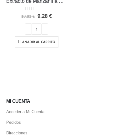
Extracto de Manzanilla XXI 50 ml.
0
out of 5
El
El
9.28
€
10.91
€
precio
precio
original
actual
era:
es:
10.91 €.
9.28 €.
AÑADIR AL CARRITO
MI CUENTA
Acceder a Mi Cuenta
Pedidos
Direcciones