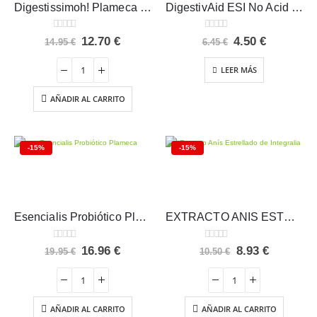
Digestissimoh! Plameca 30 cápsulas
DigestivAid ESI No Acid 12 comprimidos
0
out of 5
0
out of 5
El
El
El
El
12.70
€
4.50
€
14.95
€
6.45
€
precio
precio
precio
precio
original
actual
original
actual
LEER MÁS
era:
es:
era:
es:
14.95 €.
12.70 €.
6.45 €.
4.50 €.
AÑADIR AL CARRITO
-15%
-15%
Esencialis Probiótico Plameca 60 cápsulas
EXTRACTO ANIS ESTRELLADO Integralia
0
out of 5
0
out of 5
El
El
El
El
16.96
€
8.93
€
19.95
€
10.50
€
precio
precio
precio
precio
original
actual
original
actual
era:
es:
era:
es:
19.95 €.
16.96 €.
10.50 €.
8.93 €.
AÑADIR AL CARRITO
AÑADIR AL CARRITO