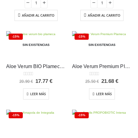
era:
es:
era:
es:
14.50 €.
12.32 €.
24.95 €.
21.21 €.
AÑADIR AL CARRITO
AÑADIR AL CARRITO
-15%
-15%
SIN EXISTENCIAS
SIN EXISTENCIAS
Aloe Verum BIO Plameca 1L
Aloe Verum Premium Plameca 1L
0
out of 5
0
out of 5
El
El
El
El
17.77
€
21.68
€
20.90
€
25.50
€
precio
precio
precio
precio
original
actual
original
actual
LEER MÁS
LEER MÁS
era:
es:
era:
es:
20.90 €.
17.77 €.
25.50 €.
21.68 €.
-15%
-15%