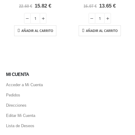
0
out of 5
0
out of 5
El
El
El
El
15.82
€
13.65
€
22.60
€
16.07
€
precio
precio
precio
precio
original
actual
original
actual
era:
es:
era:
es:
22.60 €.
15.82 €.
16.07 €.
13.65 €.
AÑADIR AL CARRITO
AÑADIR AL CARRITO
MI CUENTA
Acceder a Mi Cuenta
Pedidos
Direcciones
Editar Mi Cuenta
Lista de Deseos