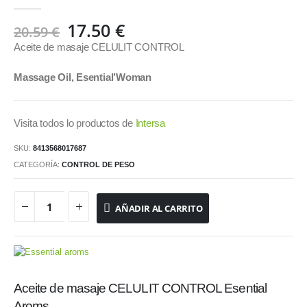
0
out of 5
El
El
17.50
€
20.59
€
precio
precio
Aceite de masaje CELULIT CONTROL
original
actual
era:
es:
Massage Oil, Esential’Woman
20.59 €.
17.50 €.
Visita todos lo productos de
Intersa
SKU:
8413568017687
CATEGORÍA:
CONTROL DE PESO
AÑADIR AL CARRITO
Aceite de masaje CELULIT CONTROL Esential
Aroms