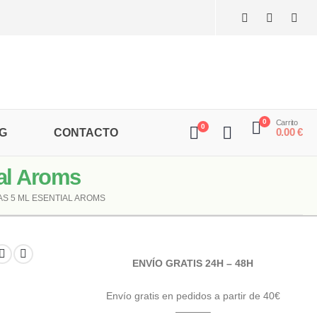
0
Carrito
0
0.00
€
G
CONTACTO
ial Aroms
S 5 ML ESENTIAL AROMS
ENVÍO GRATIS 24H – 48H
Envío gratis en pedidos a partir de 40€
———–