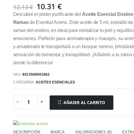
El
El
10.31
€
12.13
€
precio
precio
Descubre el poder purificante del
Aceite Esencial Enebro
original
actual
Ramas
de Esential Aroms. Este aceite de 5 ml, extraído de
era:
es:
ramas del enebro, es ideal para revitalizar tu piel y equilibra
12.13 €.
10.31 €.
emociones. Perfecto para aromaterapia y masajes, su arom
y amaderado te transportará a un bosque sereno, brindánd
sensación de bienestar y tranquilidad. ¡Añádelo a tu rutina 
siente la diferencia!
SKU:
8413568001662
CATEGORÍA:
ACEITES ESENCIALES
AÑADIR AL CARRITO
DESCRIPCIÓN
MARCA
VALORACIONES (0)
EXTR