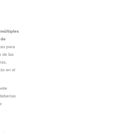
 múltiples
 de
tas para
o de las
ras,
to en el
eite
 deberías
e