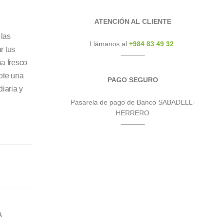
ATENCIÓN AL CLIENTE
 las
Llámanos al
+984 83 49 32
r tus
———–
a fresco
ote una
PAGO SEGURO
diaria y
Pasarela de pago de Banco SABADELL-
HERRERO
———–
A