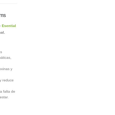
oms
e
Esential
al.
es
áticas,
oxinas y
 y reduce
a falta de
estar.