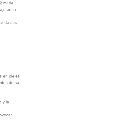
 2 ml de
aje en la
ar de sus
 en pieles
ntes de su
 y la
ovocar