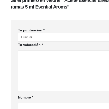
Sé el primero en valorar “Aceite Esencial Eneb
ramas 5 ml Esential Aroms”
Tu puntuación
*
Tu valoración
*
Nombre
*