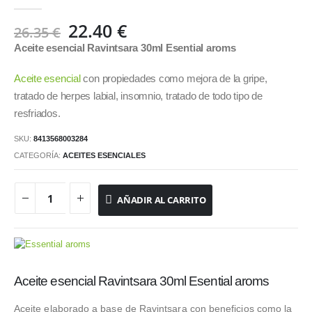
0
out of 5
El
El
22.40
€
26.35
€
precio
precio
Aceite esencial Ravintsara 30ml Esential aroms
original
actual
era:
es:
Aceite esencial
con propiedades como mejora de la gripe,
26.35 €.
22.40 €.
tratado de herpes labial, insomnio, tratado de todo tipo de
resfriados.
SKU:
8413568003284
CATEGORÍA:
ACEITES ESENCIALES
AÑADIR AL CARRITO
Aceite esencial Ravintsara 30ml Esential aroms
Aceite elaborado a base de Ravintsara con beneficios como la