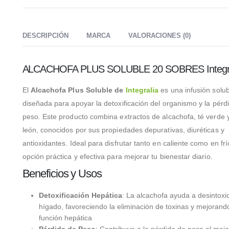
DESCRIPCIÓN
MARCA
VALORACIONES (0)
ALCACHOFA PLUS SOLUBLE 20 SOBRES Integra
El
Alcachofa Plus Soluble de
Integralia
es una infusión solub
diseñada para apoyar la detoxificación del organismo y la pérd
peso. Este producto combina extractos de alcachofa, té verde 
león, conocidos por sus propiedades depurativas, diuréticas y
antioxidantes. Ideal para disfrutar tanto en caliente como en fr
opción práctica y efectiva para mejorar tu bienestar diario.
Beneficios y Usos
Detoxificación Hepática
: La alcachofa ayuda a desintoxic
hígado, favoreciendo la eliminación de toxinas y mejorando
función hepática
Pérdida de Peso
: Contribuye a la pérdida de peso al mejo