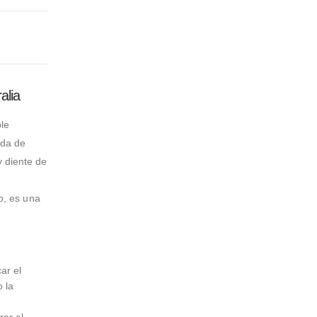
lia
le
ida de
y diente de
ío, es una
ar el
 la
rar el