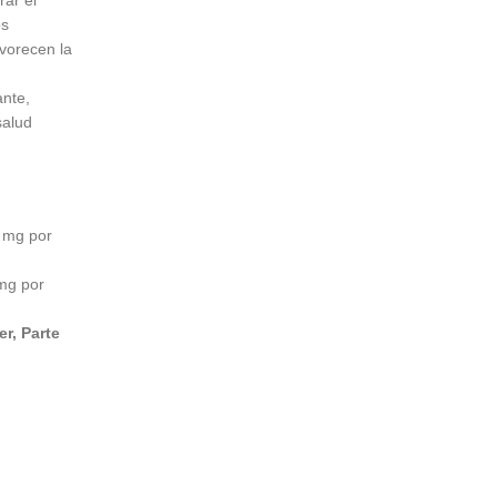
os
avorecen la
ante,
salud
 mg por
mg por
r, Parte