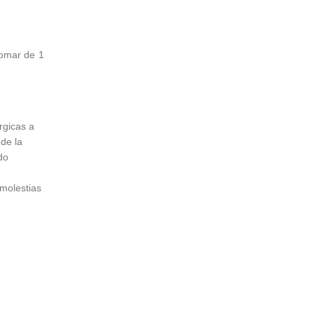
Tomar de 1
rgicas a
de la
do
molestias