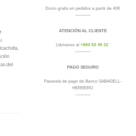
Envío gratis en pedidos a partir de 40€
———–
ATENCIÓN AL CLIENTE
e
u
Llámanos al
+984 83 49 32
lcachofa,
———–
nción
las del
PAGO SEGURO
Pasarela de pago de Banco SABADELL-
HERRERO
———–