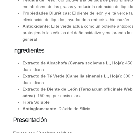
metabolismo de las grasas y reducir la retención de líquid
Propiedades Diuréticas
: El diente de león y el té verde f
eliminación de líquidos, ayudando a reducir la hinchazón
Antioxidante
: El té verde actúa como un potente antioxid
protegiendo las células del daño oxidativo y mejorando la 
general
Ingredientes
Extracto de Alcachofa (Cynara scolymus L., Hoja)
: 450
dosis diaria
Extracto de Té Verde (Camellia sinensis L., Hoja)
: 300 
dosis diaria
Extracto de Diente de León (Taraxacum officinale Webe
aérea)
: 150 mg por dosis diaria
Fibra Soluble
Antiaglomerante
: Dióxido de Silicio
Presentación
Envase con 20 sobres solubles.