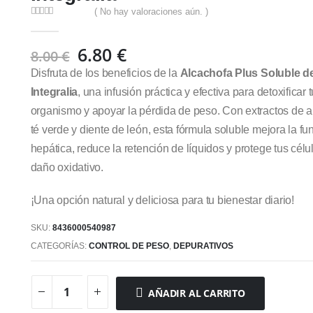
( No hay valoraciones aún. )
0
out of 5
El
El
6.80
€
8.00
€
precio
precio
Disfruta de los beneficios de la
Alcachofa Plus Soluble d
original
actual
Integralia
, una infusión práctica y efectiva para detoxificar t
era:
es:
organismo y apoyar la pérdida de peso. Con extractos de a
8.00 €.
6.80 €.
té verde y diente de león, esta fórmula soluble mejora la fu
hepática, reduce la retención de líquidos y protege tus célu
daño oxidativo.
¡Una opción natural y deliciosa para tu bienestar diario!
SKU:
8436000540987
CATEGORÍAS:
CONTROL DE PESO
,
DEPURATIVOS
AÑADIR AL CARRITO