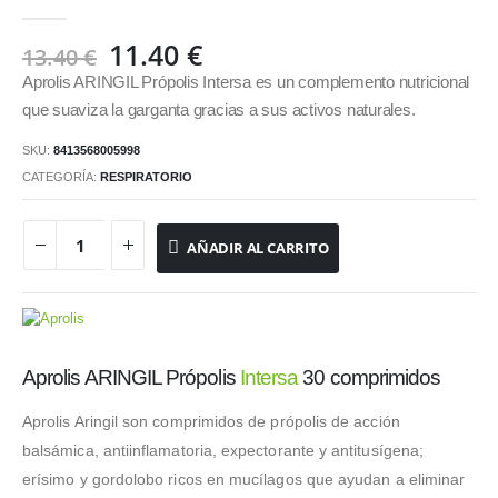
0
out of 5
El
El
11.40
€
13.40
€
precio
precio
Aprolis ARINGIL Própolis Intersa es un complemento nutricional
original
actual
que suaviza la garganta gracias a sus activos naturales.
era:
es:
SKU:
8413568005998
13.40 €.
11.40 €.
CATEGORÍA:
RESPIRATORIO
AÑADIR AL CARRITO
Aprolis ARINGIL Própolis
Intersa
30 comprimidos
Aprolis Aringil son comprimidos de própolis de acción
balsámica, antiinflamatoria, expectorante y antitusígena;
erísimo y gordolobo ricos en mucílagos que ayudan a eliminar