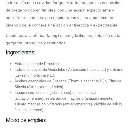
la irritación de la cavidad farígea y laríngea; aceites esenciales
de orégano rico en fenoles, con una acción expectorante y
antiinfecciosa de las vías respiratorias y pino albar, rico en
pineno que le confiere una acción antiséptica y expectorante.
Usado para la afonía, faringitis, amigdalitis, tos, irritación de la
garganta, bronquitis y resfriados.
Ingredientes:
Extracto seco de Propóleo.
Extractos secos de Gordolobo (Verbascum thapsus L.) y Erísimo
(Erysimum officinale L.).
Aceites esenciales de Orégano (Thymus capitatus L.) y Pino de
Siberia (Abies sibirica Ledeb).
Excipientes: sorbitol (edulcorante), sílice coloidal
(antiaglomerante); estearato de magnesio (antiaglomerante);
silicato magnésico hidratado (antiaglomerante), dióxido de silicio
(antiaglomerante).
Modo de empleo: