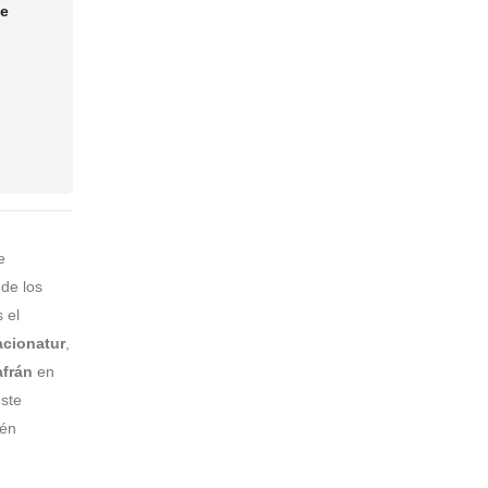
te
e
 de los
 el
cionatur
,
afrán
en
ste
ién