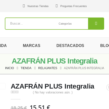
Nuestras Tiendas
Preguntas Frecuentes
NDA
MARCAS
DESTACADOS
BLO
AZAFRÁN PLUS Integralia
INICIO
TIENDA
RELAJANTES
AZAFRÁN PLUS INTEGRALIA
AZAFRÁN PLUS Integralia
( No hay valoraciones aún. )
0
out of 5
El
El
15.51
€
18.25
€