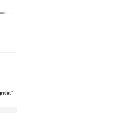
ustitutos
ralia”