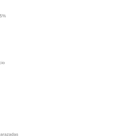
,5%
cio
arazadas