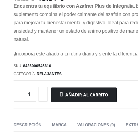
precio
precio
Encuentra tu equilibrio con Azafrán Plus de Integralia.
E
original
actual
suplemento combina el poder calmante del azafrán con pro
era:
es:
para mejorar tu bienestar mental y digestivo. Ideal para redu
18.25 €.
15.51 €.
ansiedad y mantener un estado de ánimo positivo de mane
natural.
¡Incorpora este aliado a tu rutina diaria y siente la diferencia
SKU:
8436000545616
CATEGORÍA:
RELAJANTES
AÑADIR AL CARRITO
DESCRIPCIÓN
MARCA
VALORACIONES (0)
EXTR