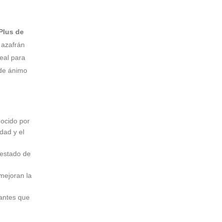
Plus de
 azafrán
deal para
 de ánimo
ocido por
dad y el
estado de
 mejoran la
dantes que