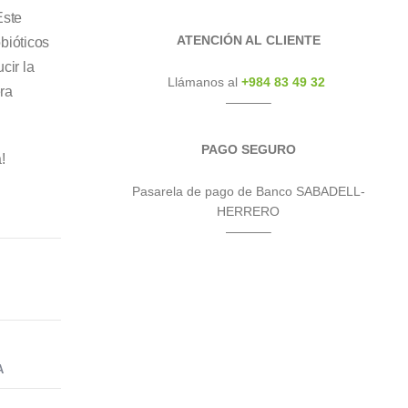
ste
ATENCIÓN AL CLIENTE
bióticos
cir la
Llámanos al
+984 83 49 32
ra
———–
PAGO SEGURO
!
Pasarela de pago de Banco SABADELL-
HERRERO
———–
A