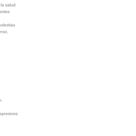
la salud.
entes
olestias
erso,
n
epresivos.