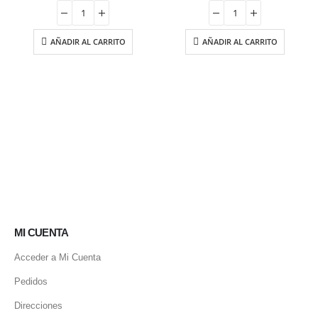
original
actual
original
actual
era:
es:
era:
es:
18.50 €.
15.73 €.
20.65 €.
14.46 €.
AÑADIR AL CARRITO
AÑADIR AL CARRITO
MI CUENTA
Acceder a Mi Cuenta
Pedidos
Direcciones