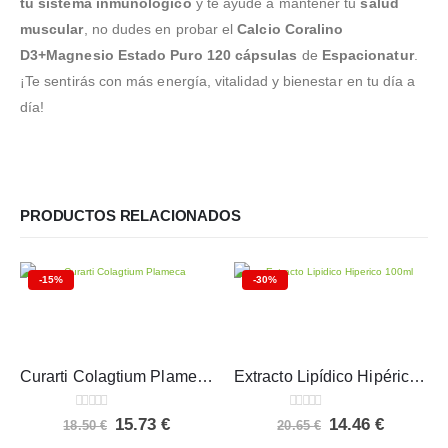
tu sistema inmunológico
y te ayude a mantener tu
salud
muscular
, no dudes en probar el
Calcio Coralino
D3+Magnesio Estado Puro 120 cápsulas
de
Espacionatur
.
¡Te sentirás con más energía, vitalidad y bienestar en tu día a
día!
PRODUCTOS RELACIONADOS
-15%
-30%
Curarti Colagtium Plameca 30 cápsulas
Extracto Lipídico Hipérico 100ml
0
out of 5
0
out of 5
El
El
El
El
15.73
€
14.46
€
18.50
€
20.65
€
precio
precio
precio
precio