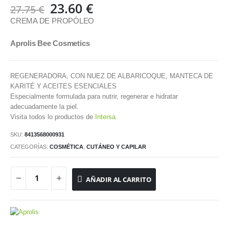
El
El
23.60
€
27.75
€
precio
precio
CREMA DE PROPÓLEO
original
actual
era:
es:
Aprolis Bee Cosmetics
27.75 €.
23.60 €.
REGENERADORA, CON NUEZ DE ALBARICOQUE, MANTECA DE
KARITÉ Y ACEITES ESENCIALES
Especialmente formulada para nutrir, regenerar e hidratar
adecuadamente la piel.
Visita todos lo productos de
Intersa
SKU:
8413568000931
CATEGORÍAS:
COSMÉTICA
,
CUTÁNEO Y CAPILAR
AÑADIR AL CARRITO