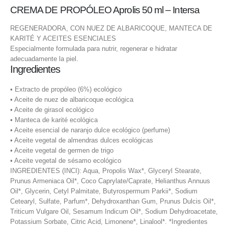
CREMA DE PROPÓLEO Aprolis 50 ml – Intersa
REGENERADORA, CON NUEZ DE ALBARICOQUE, MANTECA DE
KARITÉ Y ACEITES ESENCIALES
Especialmente formulada para nutrir, regenerar e hidratar
adecuadamente la piel.
Ingredientes
• Extracto de propóleo (6%) ecológico
• Aceite de nuez de albaricoque ecológica
• Aceite de girasol ecológico
• Manteca de karité ecológica
• Aceite esencial de naranjo dulce ecológico (perfume)
• Aceite vegetal de almendras dulces ecológicas
• Aceite vegetal de germen de trigo
• Aceite vegetal de sésamo ecológico
INGREDIENTES (INCI): Aqua, Propolis Wax*, Glyceryl Stearate,
Prunus Armeniaca Oil*, Coco Caprylate/Caprate, Helianthus Annuus
Oil*, Glycerin, Cetyl Palmitate, Butyrospermum Parkii*, Sodium
Cetearyl, Sulfate, Parfum*, Dehydroxanthan Gum, Prunus Dulcis Oil*,
Triticum Vulgare Oil, Sesamum Indicum Oil*, Sodium Dehydroacetate,
Potassium Sorbate, Citric Acid, Limonene*, Linalool*. *Ingredientes