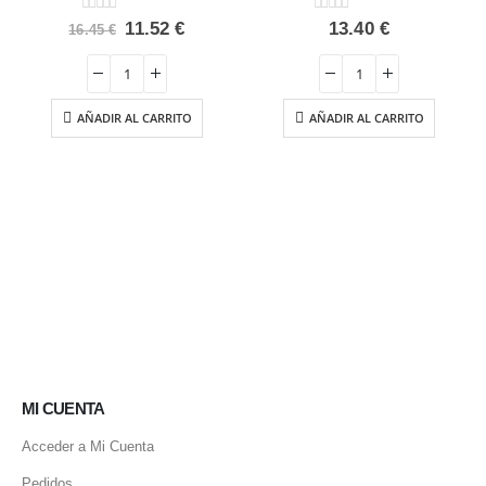
0
out of 5
0
out of 5
El
El
11.52
€
13.40
€
16.45
€
precio
precio
original
actual
era:
es:
16.45 €.
11.52 €.
AÑADIR AL CARRITO
AÑADIR AL CARRITO
MI CUENTA
Acceder a Mi Cuenta
Pedidos