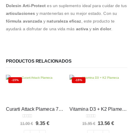
Dolesin Arti-Protect
es un suplemento ideal para cuidar de tus
articulaciones
y mantenerlas en su mejor estado. Con su
fórmula avanzada
y
naturaleza eficaz
, este producto te
ayudará a disfrutar de una vida más
activa
y
sin dolor
.
PRODUCTOS RELACIONADOS
-15%
-15%
Curarti Attack Plameca 7 comprimidos
Vitamina D3 + K2 Plameca 60 cápsulas
0
out of 5
0
out of 5
El
El
El
El
9.35
€
13.56
€
11.00
€
15.95
€
precio
precio
precio
precio
original
actual
original
actual