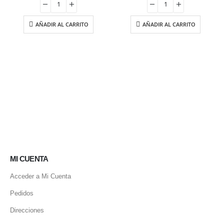
era:
es:
era:
es:
11.00 €.
9.35 €.
15.95 €.
13.56 €.
AÑADIR AL CARRITO
AÑADIR AL CARRITO
MI CUENTA
Acceder a Mi Cuenta
Pedidos
Direcciones