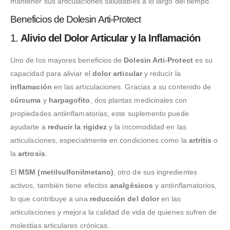
mantener sus articulaciones saludables a lo largo del tiempo.
Beneficios de Dolesin Arti-Protect
1.
Alivio del Dolor Articular y la Inflamación
Uno de los mayores beneficios de
Dolesin Arti-Protect
es su
capacidad para aliviar el
dolor articular
y reducir la
inflamación
en las articulaciones. Gracias a su contenido de
cúrcuma
y
harpagofito
, dos plantas medicinales con
propiedades antiinflamatorias, este suplemento puede
ayudarte a
reducir la rigidez
y la incomodidad en las
articulaciones, especialmente en condiciones como la
artritis
o
la
artrosis
.
El
MSM (metilsulfonilmetano)
, otro de sus ingredientes
activos, también tiene efectos
analgésicos
y antiinflamatorios,
lo que contribuye a una
reducción del dolor
en las
articulaciones y mejora la calidad de vida de quienes sufren de
molestias articulares crónicas.