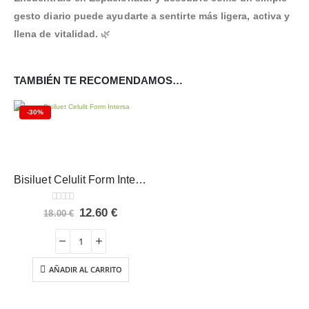
gesto diario puede ayudarte a sentirte más ligera, activa y
llena de vitalidad.
🌿
TAMBIÉN TE RECOMENDAMOS…
-30%
Bisiluet Celulit Form Intersa 100 ml
0
out of 5
El
El
12.60
€
18.00
€
precio
precio
original
actual
era:
es:
18.00 €.
12.60 €.
AÑADIR AL CARRITO