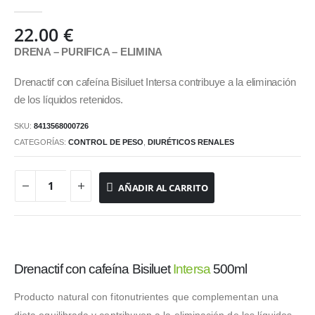
0
out of 5
22.00
€
DRENA – PURIFICA – ELIMINA
Drenactif con cafeína Bisiluet Intersa contribuye a la eliminación
de los líquidos retenidos.
SKU:
8413568000726
CATEGORÍAS:
CONTROL DE PESO
,
DIURÉTICOS RENALES
AÑADIR AL CARRITO
Drenactif con cafeína Bisiluet
Intersa
500ml
Producto natural con fitonutrientes que complementan una