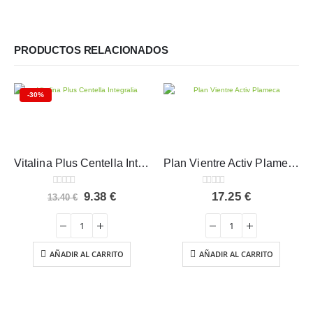
PRODUCTOS RELACIONADOS
-30%
Vitalina Plus Centella Integralia 60 cápsulas
Plan Vientre Activ Plameca 45 cápsulas
0
out of 5
0
out of 5
El
El
9.38
€
17.25
€
13.40
€
precio
precio
original
actual
era:
es:
13.40 €.
9.38 €.
AÑADIR AL CARRITO
AÑADIR AL CARRITO