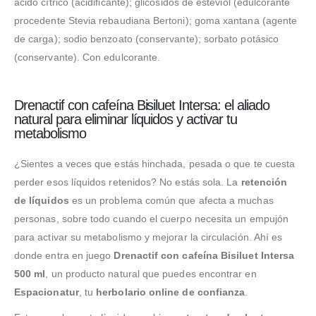
ácido cítrico (acidificante); glicósidos de esteviol (edulcorante
procedente Stevia rebaudiana Bertoni); goma xantana (agente
de carga); sodio benzoato (conservante); sorbato potásico
(conservante). Con edulcorante.
Drenactif con cafeína Bisiluet Intersa: el aliado
natural para eliminar líquidos y activar tu
metabolismo
¿Sientes a veces que estás hinchada, pesada o que te cuesta
perder esos líquidos retenidos? No estás sola. La
retención
de líquidos
es un problema común que afecta a muchas
personas, sobre todo cuando el cuerpo necesita un empujón
para activar su metabolismo y mejorar la circulación. Ahí es
donde entra en juego
Drenactif con cafeína Bisiluet Intersa
500 ml
, un producto natural que puedes encontrar en
Espacionatur
, tu
herbolario online de confianza
.