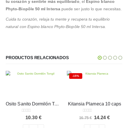
tu corazón y sentirte más equilibrado
, el
Espino blanco
Phyto-Biopôle 50 ml Intersa
puede ser justo lo que necesitas.
Cuida tu corazón, relaja tu mente y recupera tu equilibrio
natural con Espino blanco Phyto-Biopôle 50 ml Intersa.
PRODUCTOS RELACIONADOS
-15%
Osito Sanito Dormilón Tongil 150 ml
Kitansia Plameca 10 caps
0
out of 5
0
out of 5
El
El
10.30
€
14.24
€
16.75
€
precio
precio
original
actual