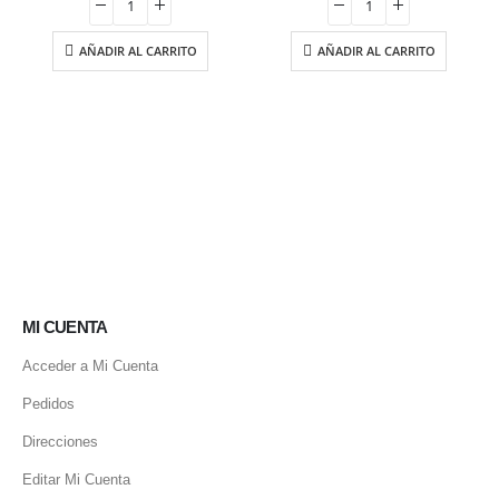
era:
es:
16.75 €.
14.24 €.
AÑADIR AL CARRITO
AÑADIR AL CARRITO
MI CUENTA
Acceder a Mi Cuenta
Pedidos
Direcciones
Editar Mi Cuenta