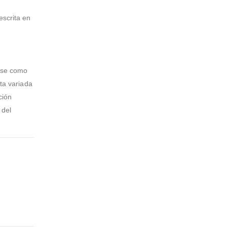
scrita en
arse como
eta variada
ción
 del