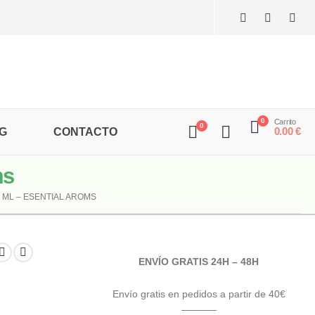
0
Carrito
0
0.00
€
G
CONTACTO
ms
 ML – ESENTIAL AROMS
ENVÍO GRATIS 24H – 48H
Envío gratis en pedidos a partir de 40€
———–