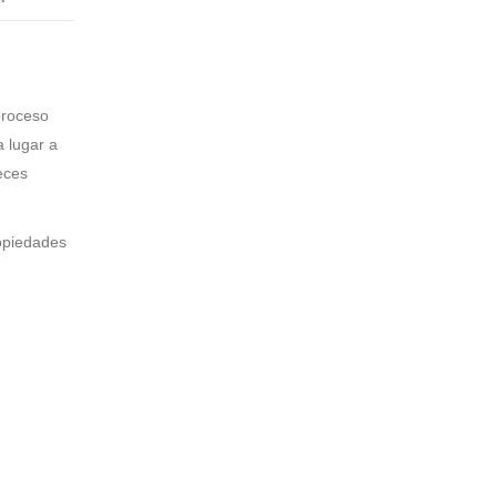
proceso
a lugar a
eces
opiedades