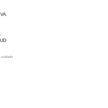
VA.
.
LUD
l cuidado