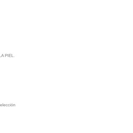
A PIEL.
elección