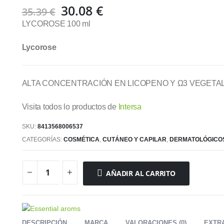
El
El
30.08
€
35.39
€
precio
precio
LYCOROSE 100 ml
original
actual
era:
es:
Lycorose
35.39 €.
30.08 €.
ALTA CONCENTRACIÓN EN LICOPENO Y Ω3 VEGETAL
Visita todos lo productos de
Intersa
SKU:
8413568006537
CATEGORÍAS:
COSMÉTICA
,
CUTÁNEO Y CAPILAR
,
DERMATOLÓGICO
AÑADIR AL CARRITO
DESCRIPCIÓN
MARCA
VALORACIONES (0)
EXTR