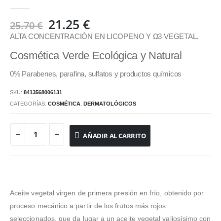
0
out of 5
El
El
21.25
€
25.70
€
precio
precio
ALTA CONCENTRACIÓN EN LICOPENO Y Ω3 VEGETAL.
original
actual
Cosmética Verde Ecológica y Natural
era:
es:
25.70 €.
21.25 €.
0% Parabenes, parafina, sulfatos y productos químicos
SKU:
8413568006131
CATEGORÍAS:
COSMÉTICA
,
DERMATOLÓGICOS
AÑADIR AL CARRITO
Aceite vegetal virgen de primera presión en frío, obtenido por
proceso mecánico a partir de los frutos más rojos
seleccionados, que da lugar a un aceite vegetal valiosísimo con