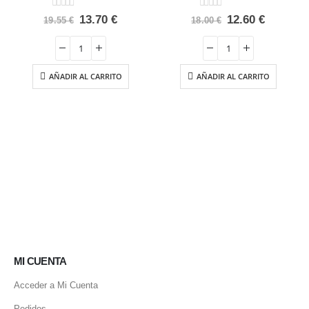
0
out of 5
0
out of 5
El
El
El
El
13.70
€
12.60
€
19.55
€
18.00
€
precio
precio
precio
precio
original
actual
original
actual
era:
es:
era:
es:
19.55 €.
13.70 €.
18.00 €.
12.60 €.
AÑADIR AL CARRITO
AÑADIR AL CARRITO
MI CUENTA
Acceder a Mi Cuenta
Pedidos