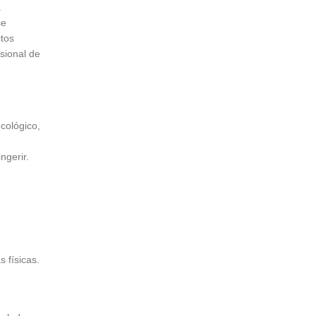
.
se
ctos
sional de
cológico,
ngerir.
 físicas.