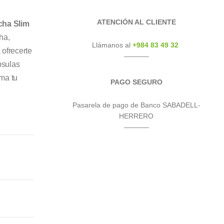
ATENCIÓN AL CLIENTE
cha Slim
ha,
Llámanos al
+984 83 49 32
 ofrecerte
———–
psulas
rma tu
PAGO SEGURO
Pasarela de pago de Banco SABADELL-
HERRERO
———–