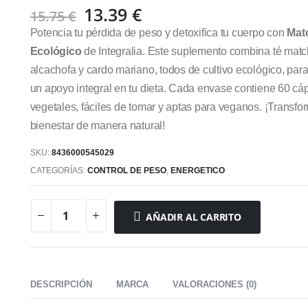
El
El
13.39
€
15.75
€
precio
precio
Potencia tu pérdida de peso y detoxifica tu cuerpo con
Mat
original
actual
Ecológico
de Integralia. Este suplemento combina té matc
era:
es:
alcachofa y cardo mariano, todos de cultivo ecológico, para
15.75 €.
13.39 €.
un apoyo integral en tu dieta. Cada envase contiene 60 cá
vegetales, fáciles de tomar y aptas para veganos. ¡Transfo
bienestar de manera natural!
SKU:
8436000545029
CATEGORÍAS:
CONTROL DE PESO
,
ENERGETICO
AÑADIR AL CARRITO
DESCRIPCIÓN
MARCA
VALORACIONES (0)