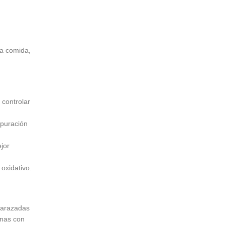
la comida,
 controlar
epuración
jor
 oxidativo.
barazadas
onas con