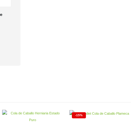
te
-15%