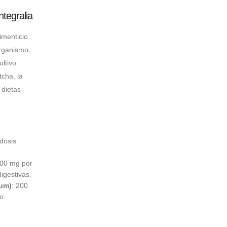
egralia
menticio
organismo.
ltivo
cha, la
 dietas
dosis
200 mg por
igestivas.
num)
: 200
o.