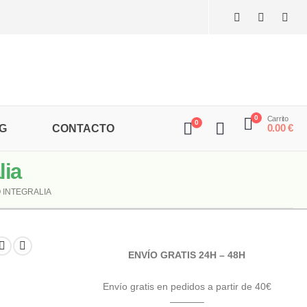
0
Carrito
0
0.00
€
G
CONTACTO
ia
 INTEGRALIA
ENVÍO GRATIS 24H – 48H
Envío gratis en pedidos a partir de 40€
———–