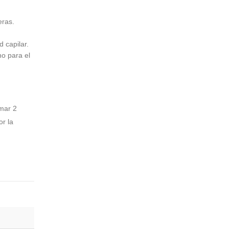
eras.
 capilar.
o para el
mar 2
or la