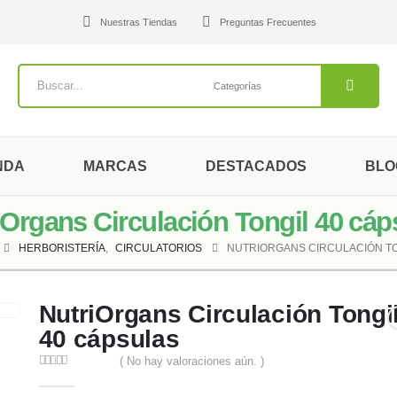
Nuestras Tiendas
Preguntas Frecuentes
NDA
MARCAS
DESTACADOS
BLO
iOrgans Circulación Tongil 40 cáp
HERBORISTERÍA
,
CIRCULATORIOS
NUTRIORGANS CIRCULACIÓN TO
NutriOrgans Circulación Tongi
40 cápsulas
( No hay valoraciones aún. )
0
out of 5