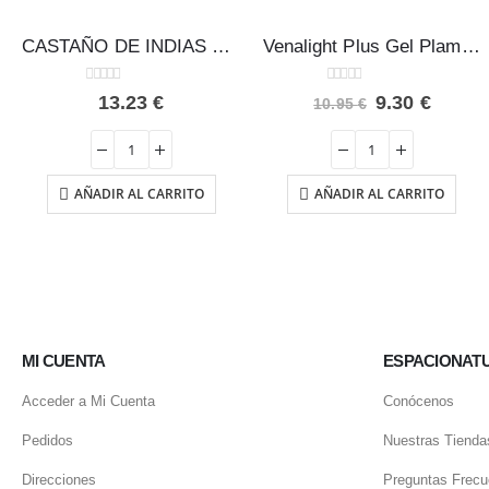
CASTAÑO DE INDIAS Phyto-Biopôle 50 ml – Intersa
Venalight Plus Gel Plameca 100ml
0
out of 5
0
out of 5
El
El
13.23
€
9.30
€
10.95
€
precio
preci
original
actual
era:
es:
10.95 €.
9.30 €
AÑADIR AL CARRITO
AÑADIR AL CARRITO
io
al
 €.
MI CUENTA
ESPACIONAT
Acceder a Mi Cuenta
Conócenos
Pedidos
Nuestras Tienda
Direcciones
Preguntas Frecu