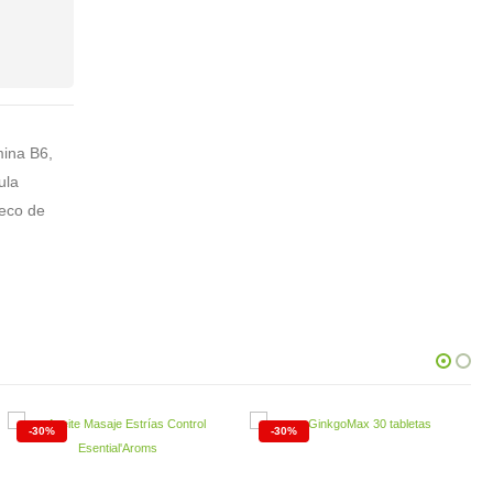
mina B6,
ula
seco de
-30%
-30%