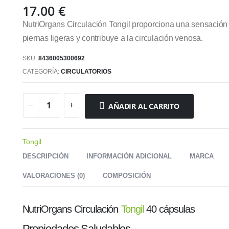
17.00
€
NutriOrgans Circulación Tongil proporciona una sensación
piernas ligeras y contribuye a la circulación venosa.
SKU:
8436005300692
CATEGORÍA:
CIRCULATORIOS
AÑADIR AL CARRITO
Tongil
DESCRIPCIÓN
INFORMACIÓN ADICIONAL
MARCA
VALORACIONES (0)
COMPOSICIÓN
NutriOrgans Circulación
Tongil
40 cápsulas
Propiedades Saludables