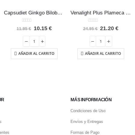
Capsudiet Ginkgo Biloba Plameca 40 cápsulas
Venalight Plus Plameca 20 viales
0
out of 5
0
out of 5
El
El
El
El
10.15
€
21.20
€
11.95
€
24.95
€
o
precio
precio
precio
precio
original
actual
original
actual
era:
es:
era:
es:
.
11.95 €.
10.15 €.
24.95 €.
21.20 
AÑADIR AL CARRITO
AÑADIR AL CARRITO
UR
MÁS INFORMACIÓN
Condiciones de Uso
s
Envíos y Entregas
entes
Formas de Pago