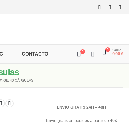
0
Carrito
0
0.00
€
G
CONTACTO
sulas
NGIL 40 CÁPSULAS
l
ENVÍO GRATIS 24H – 48H
Envío gratis en pedidos a partir de 40€
———–