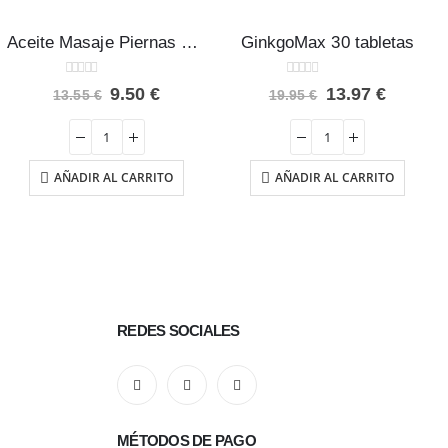
Aceite Masaje Piernas Bienestar Esential’Aroms 50 ml
GinkgoMax 30 tabletas
0
out of 5
0
out of 5
El
El
El
El
9.50
€
13.97
€
13.55
€
19.95
€
precio
precio
precio
precio
original
actual
original
actual
era:
es:
era:
es:
€.
13.55 €.
9.50 €.
19.95 €.
13.97 €
AÑADIR AL CARRITO
AÑADIR AL CARRITO
REDES SOCIALES
MÉTODOS DE PAGO