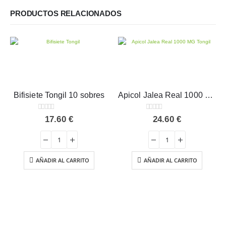
PRODUCTOS RELACIONADOS
Bifisiete Tongil 10 sobres
Apicol Jalea Real 1000 MG Tongil 20 viales
0
out of 5
0
out of 5
17.60
€
24.60
€
AÑADIR AL CARRITO
AÑADIR AL CARRITO