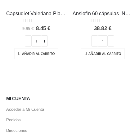
meca 40 cápsulas
Ansiofin 60 cápsulas INTERNATURE
0
out of 5
38.82
€
o
l
Nivelansi Tongil
€.
AÑADIR AL CARRITO
0
out of 5
Desde
23.90
€
SELECCIONAR OPCIONES
MI CUENTA
Acceder a Mi Cuenta
Pedidos