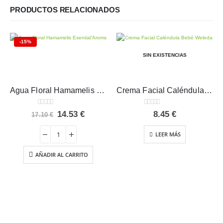
PRODUCTOS RELACIONADOS
-15%
SIN EXISTENCIAS
Agua Floral Hamamelis Esential’Aroms 100 ml
Crema Facial Caléndula Bebé Weleda 50 ml
0
out of 5
0
out of 5
El
El
14.53
€
8.45
€
17.10
€
precio
precio
original
actual
LEER MÁS
era:
es:
17.10 €.
14.53 €.
AÑADIR AL CARRITO