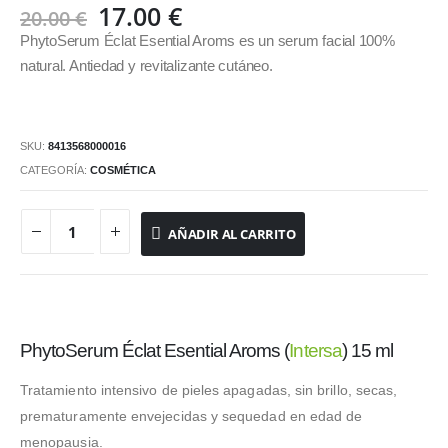
El
El
17.00
€
20.00
€
precio
precio
PhytoSerum Éclat Esential Aroms es un serum facial 100%
original
actual
natural. Antiedad y revitalizante cutáneo.
era:
es:
20.00 €.
17.00 €.
SKU:
8413568000016
CATEGORÍA:
COSMÉTICA
AÑADIR AL CARRITO
PhytoSerum Éclat Esential Aroms (
Intersa
) 15 ml
Tratamiento intensivo de pieles apagadas, sin brillo, secas,
prematuramente envejecidas y sequedad en edad de
menopausia.