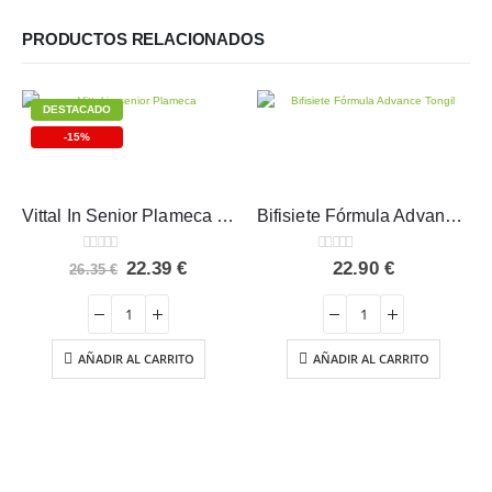
PRODUCTOS RELACIONADOS
DESTACADO
-15%
Vittal In Senior Plameca 20 ampollas
Bifisiete Fórmula Advance Tongil 200 g
0
out of 5
0
out of 5
El
El
22.39
€
22.90
€
26.35
€
precio
precio
original
actual
era:
es:
26.35 €.
22.39 €.
AÑADIR AL CARRITO
AÑADIR AL CARRITO