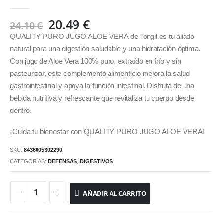
0
out of 5
El
El
20.49
€
24.10
€
precio
precio
QUALITY PURO JUGO ALOE VERA de Tongil es tu aliado
original
actual
natural para una digestión saludable y una hidratación óptima.
era:
es:
Con jugo de Aloe Vera 100% puro, extraído en frío y sin
24.10 €.
20.49 €.
pasteurizar, este complemento alimenticio mejora la salud
gastrointestinal y apoya la función intestinal. Disfruta de una
bebida nutritiva y refrescante que revitaliza tu cuerpo desde
dentro.
¡Cuida tu bienestar con QUALITY PURO JUGO ALOE VERA!
SKU:
8436005302290
CATEGORÍAS:
DEFENSAS
,
DIGESTIVOS
AÑADIR AL CARRITO