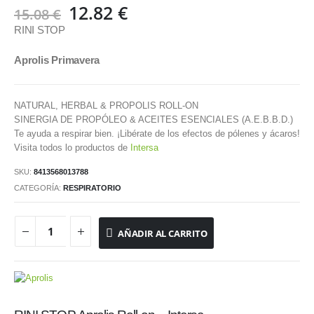
El
El
12.82
€
15.08
€
precio
precio
RINI STOP
original
actual
era:
es:
Aprolis Primavera
15.08 €.
12.82 €.
NATURAL, HERBAL & PROPOLIS ROLL-ON
SINERGIA DE PROPÓLEO & ACEITES ESENCIALES (A.E.B.B.D.)
Te ayuda a respirar bien. ¡Libérate de los efectos de pólenes y ácaros!
Visita todos lo productos de
Intersa
SKU:
8413568013788
CATEGORÍA:
RESPIRATORIO
AÑADIR AL CARRITO