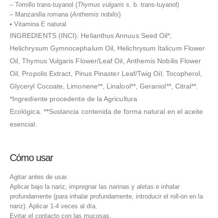
– Tomillo trans-tuyanol (
Thymus vulgaris
s. b. trans-tuyanol)
– Manzanilla romana (
Anthemis nobilis
)
• Vitamina E natural
INGREDIENTS (INCI): Helianthus Annuus Seed Oil*,
Helichrysum Gymnocephalum Oil, Helichrysum Italicum Flower
Oil, Thymus Vulgaris Flower/Leaf Oil, Anthemis Nobilis Flower
Oil, Propolis Extract, Pinus Pinaster Leaf/Twig Oil, Tocopherol,
Glyceryl Cocoate, Limonene**, Linalool**, Geraniol**, Citral**.
*Ingrediente procedente de la Agricultura
Ecológica. **Sustancia contenida de forma natural en el aceite
esencial.
Cómo usar
Agitar antes de usar.
Aplicar bajo la nariz, impregnar las narinas y aletas e inhalar
profundamente (para inhalar profundamente, introducir el roll-on en la
nariz). Aplicar 1-4 veces al día.
Evitar el contacto con las mucosas.