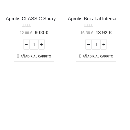
Aprolis CLASSIC Spray bucal Intersa 30 ml
Aprolis Bucal-af Intersa 15 ml
0
out of 5
0
out of 5
El
El
El
El
9.00
€
13.92
€
12.00
€
16.38
€
precio
precio
precio
precio
original
actual
original
actual
era:
es:
era:
es:
12.00 €.
9.00 €.
16.38 €.
13.92 €.
AÑADIR AL CARRITO
AÑADIR AL CARRITO