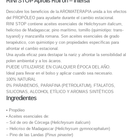
RINI STOP Aprolis Roll on – Intersa
Descubre los beneficios de la AROMATERAPIA unida a los efectos
del PROPÓLEO para ayudarte durante el cambio estacional.
RINI STOP contiene aceites esenciales de
Helichrysum italicum
,
helicriso de Madagascar, pino marítimo, tomillo (quimiotipo: trans-
tuyanol) y manzanilla romana. Son aceites esenciales de grado
terapéutico, con quimiotipo y con propiedades específicas para
afrontar el cambio estacional.
Una ayuda eficaz para destapar la nariz y afrontar la sensibilidad al
polen ambiental y a los ácaros.
PUEDE UTILIZARSE EN CUALQUIER ÉPOCA DEL AÑO.
Ideal para llevar en el bolso y aplicar cuando sea necesario.
100% NATURAL
0% PARABENOS, PARAFINA (PETROLATUM), FTALATOS,
SILICONAS, ALCOHOL ETÍLICO Y AROMAS SINTÉTICOS
Ingredientes
• Propóleo
• Aceites esenciales de:
– Sol de oro de Córcega (
Helichrysum italicum
)
– Helicriso de Madagascar (
Helichrysum gymnocephalum
)
– Pino de las Landas (
Pinus pinaster
)