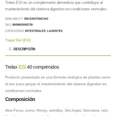
precio
precio
Trelax ESI es un complemento alimenticio que contribuye al
original
actual
mantenimiento del sistema digestivo en condiciones normales.
era:
es:
AVAILABILITY:
SIN EXISTENCIAS
7.99 €.
5.59 €.
SKU:
8008843000739
CATEGORÍAS:
INTESTINALES
,
LAXANTES
Trepat Diet (ESI)
DESCRIPCIÓN
Trelax
ESI
40 comprimidos
Producto presentado en una fórmula sinérgica de plantas como
el sen para apoyar el mantenimiento del sistema digestivo en
condiciones normales.
Composición
Aloe Ferox, zumo; Hinojo, semillas; Sen,hojas; Genciana, raíz;