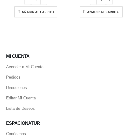
era:
es:
13.10 €.
11.14 €.
AÑADIR AL CARRITO
AÑADIR AL CARRITO
0
13
AÑ
MI CUENTA
Acceder a Mi Cuenta
Pedidos
Direcciones
Editar Mi Cuenta
Lista de Deseos
ESPACIONATUR
Conócenos