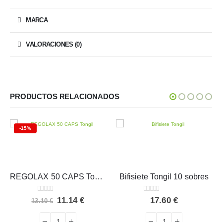
MARCA
VALORACIONES (0)
PRODUCTOS RELACIONADOS
-15%
REGOLAX 50 CAPS Tongil
Bifisiete Tongil 10 sobres
0
out of 5
0
out of 5
El
El
11.14
€
17.60
€
13.10
€
precio
precio
original
actual