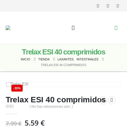
Trelax ESI 40 comprimidos
INICIO
TIENDA
LAXANTES
,
INTESTINALES
TRELAX ESI 40 COMPRIMIDOS
-30%
Trelax ESI 40 comprimidos
( No hay valoraciones aún. )
0
out of 5
El
El
5.59
€
7.99
€