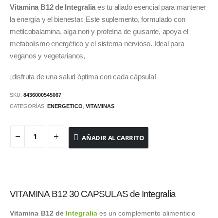
precio
precio
Vitamina B12 de Integralia
es tu aliado esencial para mantener
original
actual
la energía y el bienestar. Este suplemento, formulado con
era:
es:
metilcobalamina, alga nori y proteína de guisante, apoya el
6.20 €.
5.27 €.
metabolismo energético y el sistema nervioso. Ideal para
veganos y vegetarianos,
¡disfruta de una salud óptima con cada cápsula!
SKU:
8436000545067
CATEGORÍAS:
ENERGETICO
,
VITAMINAS
AÑADIR AL CARRITO
VITAMINA B12 30 CAPSULAS de Integralia
Vitamina B12 de
Integralia
es un complemento alimenticio