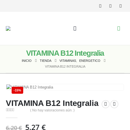
VITAMINA B12 Integralia
INICIO
TIENDA
VITAMINAS
,
ENERGETICO
VITAMINA B12 INTEGRALIA
-15%
VITAMINA B12 Integralia
( No hay valoraciones aún. )
0
out of 5
El
El
5.27
€
6.20
€