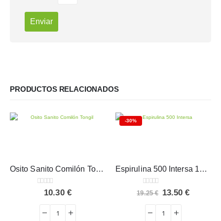
PRODUCTOS RELACIONADOS
-30%
Osito Sanito Comilón Tongil 150 ml
Espirulina 500 Intersa 180 cápsulas
0
out of 5
0
out of 5
El
El
10.30
€
13.50
€
19.25
€
precio
precio
original
actual
era:
es: