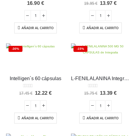
0
out of 5
0
out of 5
El
El
16.90
€
13.97
€
19.95
€
precio
precio
original
actual
era:
es:
19.95 €.
13.97 €.
AÑADIR AL CARRITO
AÑADIR AL CARRITO
-30%
-15%
Intelligen´s 60 cápsulas
L-FENILALANINA Integralia
0
out of 5
0
out of 5
El
El
El
El
12.22
€
13.39
€
17.45
€
15.75
€
precio
precio
precio
precio
original
actual
original
actual
era:
es:
era:
es:
17.45 €.
12.22 €.
15.75 €.
13.39 €.
AÑADIR AL CARRITO
AÑADIR AL CARRITO