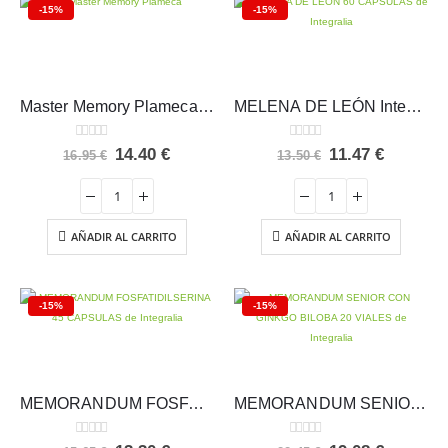
-15%
-15%
Master Memory Plameca 60 caps.
MELENA DE LEÓN Integralia
0
out of 5
0
out of 5
El
El
El
El
14.40
€
11.47
€
16.95
€
13.50
€
precio
precio
precio
precio
original
actual
original
actual
era:
es:
era:
es:
16.95 €.
14.40 €.
13.50 €.
11.47 €.
AÑADIR AL CARRITO
AÑADIR AL CARRITO
-15%
-15%
MEMORANDUM FOSFATIDILSERINA Integralia
MEMORANDUM SENIOR Integralia