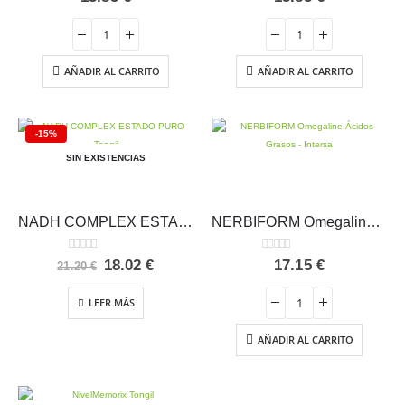
AÑADIR AL CARRITO
AÑADIR AL CARRITO
-15%
SIN EXISTENCIAS
NADH COMPLEX ESTADO PURO Tongil
NERBIFORM Omegaline Ácidos Grasos – Intersa
0
out of 5
0
out of 5
El
El
18.02
€
17.15
€
21.20
€
precio
precio
original
actual
LEER MÁS
era:
es:
21.20 €.
18.02 €.
AÑADIR AL CARRITO