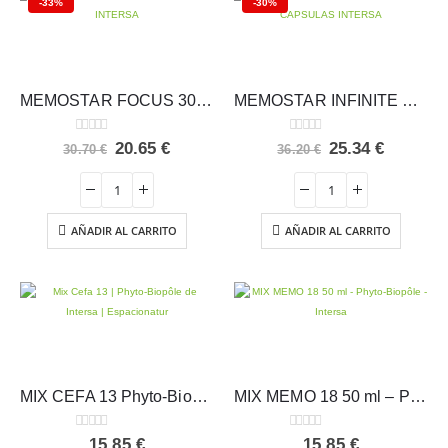
-33%
-30%
MEMOSTAR FOCUS 30 SOBRES INTERSA
MEMOSTAR INFINITE & BACOPA 60 CAPSULAS INTERSA
0
out of 5
0
out of 5
El
El
El
El
20.65
€
25.34
€
30.70
€
36.20
€
precio
precio
precio
precio
original
actual
original
actual
era:
es:
era:
es:
30.70 €.
20.65 €.
36.20 €.
25.34 €.
AÑADIR AL CARRITO
AÑADIR AL CARRITO
MIX CEFA 13 Phyto-Biopôle de Intersa
MIX MEMO 18 50 ml – Phyto-Biopôle – Intersa
0
out of 5
0
out of 5
15.85
€
15.85
€