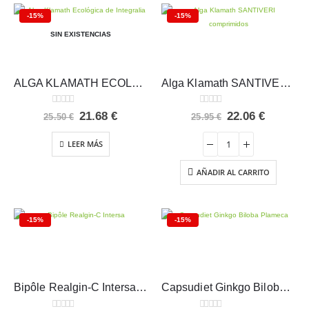
-15%
-15%
SIN EXISTENCIAS
ALGA KLAMATH ECOLÓGICA Integralia
Alga Klamath SANTIVERI comprimidos
0
out of 5
0
out of 5
El
El
El
El
21.68
€
22.06
€
25.50
€
25.95
€
precio
precio
precio
precio
original
actual
original
actual
LEER MÁS
era:
es:
era:
es:
25.50 €.
21.68 €.
25.95 €.
22.06 €.
AÑADIR AL CARRITO
-15%
-15%
Bipôle Realgin-C Intersa 20 ampollas
Capsudiet Ginkgo Biloba Plameca 40 cápsulas