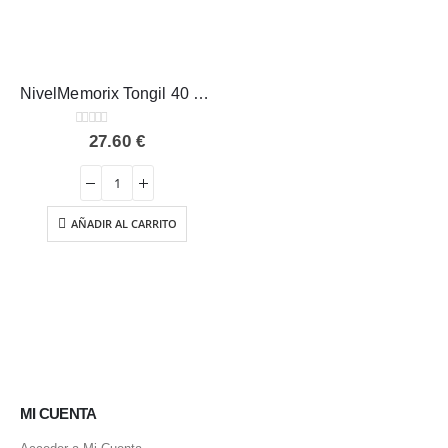
NivelMemorix Tongil 40 caps.
0
out of 5
27.60
€
AÑADIR AL CARRITO
MI CUENTA