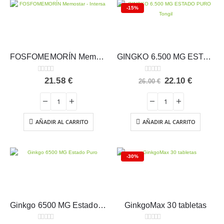
-15%
FOSFOMEMORÍN Memostar – Intersa
GINGKO 6.500 MG ESTADO PURO Tongil
0
out of 5
0
out of 5
El
El
21.58
€
22.10
€
26.00
€
precio
precio
original
actual
era:
es:
26.00 €.
22.10 €.
AÑADIR AL CARRITO
AÑADIR AL CARRITO
-30%
Ginkgo 6500 MG Estado Puro 40 caps.
GinkgoMax 30 tabletas