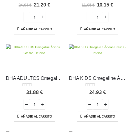
0
out of 5
0
out of 5
El
El
El
El
21.20
€
10.15
€
24.94
€
11.95
€
precio
precio
precio
precio
original
actual
original
actual
era:
es:
era:
es:
24.94 €.
21.20 €.
11.95 €.
10.15 €.
AÑADIR AL CARRITO
AÑADIR AL CARRITO
DHA ADULTOS Omegaline Ácidos Grasos – Intersa
DHA KIDS Omegaline Ácidos Grasos – Intersa
0
out of 5
0
out of 5
31.88
€
24.93
€
AÑADIR AL CARRITO
AÑADIR AL CARRITO