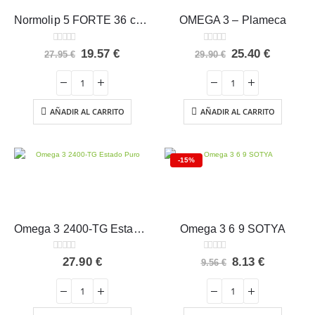
Normolip 5 FORTE 36 cápsulas
OMEGA 3 – Plameca
0
out of 5
0
out of 5
El
El
El
El
19.57
€
25.40
€
27.95
€
29.90
€
precio
precio
precio
precio
original
actual
original
actual
era:
es:
era:
es:
27.95 €.
19.57 €.
29.90 €.
25.40 €.
AÑADIR AL CARRITO
AÑADIR AL CARRITO
-15%
Omega 3 2400-TG Estado Puro 90 perlas
Omega 3 6 9 SOTYA
0
out of 5
0
out of 5
El
El
27.90
€
8.13
€
9.56
€
precio
precio
original
actual
era:
es:
9.56 €.
8.13 €.