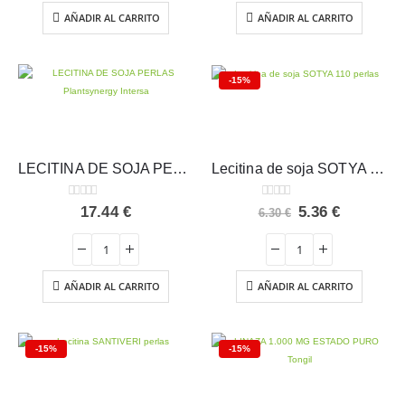
11.35 €.
9.65 €.
10.90 €.
9.27 €.
AÑADIR AL CARRITO
AÑADIR AL CARRITO
-15%
LECITINA DE SOJA PERLAS Plantsynergy – Intersa
Lecitina de soja SOTYA 110 perlas
0
out of 5
0
out of 5
El
El
17.44
€
5.36
€
6.30
€
precio
precio
original
actual
era:
es:
6.30 €.
5.36 €.
AÑADIR AL CARRITO
AÑADIR AL CARRITO
-15%
-15%