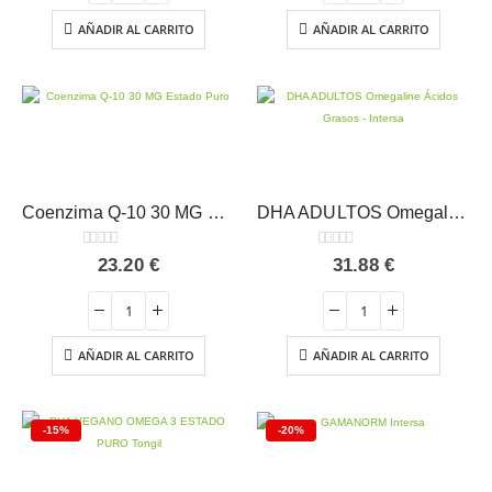
16.85 €.
11.80 €.
AÑADIR AL CARRITO
AÑADIR AL CARRITO
Coenzima Q-10 30 MG Estado Puro 60 cápsulas
DHA ADULTOS Omegaline Ácidos Grasos – Intersa
0
out of 5
0
out of 5
23.20
€
31.88
€
AÑADIR AL CARRITO
AÑADIR AL CARRITO
-15%
-20%