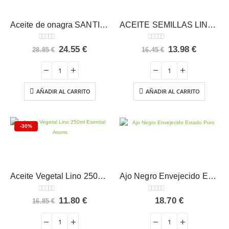
Aceite de onagra SANTIVERI 220 perlas
ACEITE SEMILLAS LINO 90 PERLAS Integralia
0
out of 5
0
out of 5
El
El
El
El
24.55
€
13.98
€
28.85
€
16.45
€
precio
precio
precio
precio
original
actual
original
actual
era:
es:
era:
es:
28.85 €.
24.55 €.
16.45 €.
13.98 €.
AÑADIR AL CARRITO
AÑADIR AL CARRITO
-30%
Aceite Vegetal Lino 250ml Esential Aroms
Ajo Negro Envejecido Estado Puro 40 cápsulas
0
out of 5
0
out of 5
El
El
11.80
€
18.70
€
16.85
€
precio
precio
original
actual
era:
es: