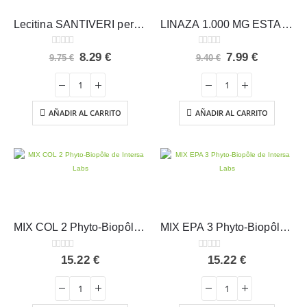
Lecitina SANTIVERI perlas
LINAZA 1.000 MG ESTADO PURO Tongil
0
out of 5
0
out of 5
El
El
El
El
8.29
€
7.99
€
9.75
€
9.40
€
precio
precio
precio
precio
original
actual
original
actual
era:
es:
era:
es:
9.75 €.
8.29 €.
9.40 €.
7.99 €.
AÑADIR AL CARRITO
AÑADIR AL CARRITO
MIX COL 2 Phyto-Biopôle – Intersa
MIX EPA 3 Phyto-Biopôle – Intersa
0
out of 5
0
out of 5
15.22
€
15.22
€