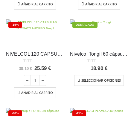
AÑADIR AL CARRITO
AÑADIR AL CARRITO
-15%
DESTACADO
NIVELCOL 120 CAPSULAS FORMATO AHORRO Tongil
Nivelcol Tongil 60 cápsulas
0
out of 5
0
out of 5
El
El
25.59
€
18.90
€
30.10
€
precio
precio
original
actual
SELECCIONAR OPCIONES
era:
es:
30.10 €.
25.59 €.
AÑADIR AL CARRITO
-30%
-15%