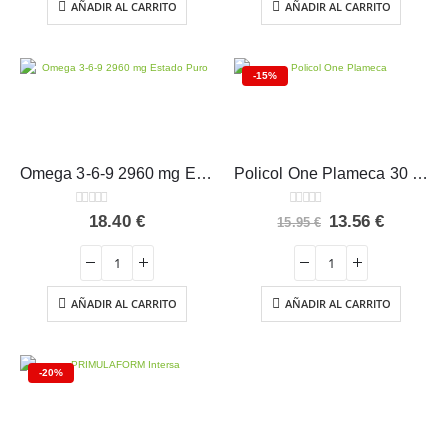
AÑADIR AL CARRITO
AÑADIR AL CARRITO
-15%
Omega 3-6-9 2960 mg Estado Puro 60 perlas
Policol One Plameca 30 cápsulas
0
out of 5
0
out of 5
El
El
18.40
€
13.56
€
15.95
€
precio
precio
original
actual
era:
es:
15.95 €.
13.56 €.
AÑADIR AL CARRITO
AÑADIR AL CARRITO
-20%