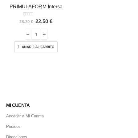
PRIMULAFORM Intersa
0
out of 5
El
El
22.50
€
28.20
€
precio
precio
original
actual
era:
es:
28.20 €.
22.50 €.
AÑADIR AL CARRITO
MI CUENTA
Acceder a Mi Cuenta
Pedidos
Direcciones