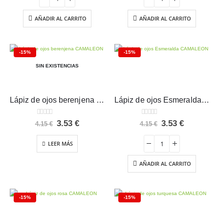
era:
es:
era:
es:
4.15 €.
3.53 €.
4.15 €.
3.53 €.
AÑADIR AL CARRITO
AÑADIR AL CARRITO
-15%
-15%
SIN EXISTENCIAS
Lápiz de ojos berenjena CAMALEON
Lápiz de ojos Esmeralda CAMALEON
0
out of 5
0
out of 5
El
El
El
El
3.53
€
3.53
€
4.15
€
4.15
€
precio
precio
precio
precio
original
actual
original
actual
LEER MÁS
era:
es:
era:
es:
4.15 €.
3.53 €.
4.15 €.
3.53 €.
AÑADIR AL CARRITO
-15%
-15%