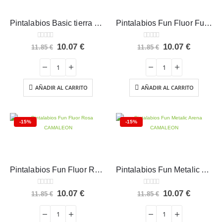
Pintalabios Basic tierra CAMALEON
Pintalabios Fun Fluor Fucsia CAMALEON
0
out of 5
0
out of 5
El
El
El
El
10.07
€
10.07
€
11.85
€
11.85
€
precio
precio
precio
precio
original
actual
original
actual
era:
es:
era:
es:
11.85 €.
10.07 €.
11.85 €.
10.07 €.
AÑADIR AL CARRITO
AÑADIR AL CARRITO
-15%
-15%
Pintalabios Fun Fluor Rosa CAMALEON
Pintalabios Fun Metalic Arena CAMALEON
0
out of 5
0
out of 5
El
El
El
El
10.07
€
10.07
€
11.85
€
11.85
€
precio
precio
precio
precio
original
actual
original
actual
era:
es:
era:
es: