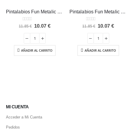
Pintalabios Fun Metalic Morado CAMALEON
Pintalabios Fun Metalic Rojo CAMALEON
0
out of 5
0
out of 5
El
El
El
El
10.07
€
10.07
€
11.85
€
11.85
€
precio
precio
precio
precio
original
actual
original
actual
era:
es:
era:
es:
11.85 €.
10.07 €.
11.85 €.
10.07 €.
AÑADIR AL CARRITO
AÑADIR AL CARRITO
MI CUENTA
Acceder a Mi Cuenta
Pedidos