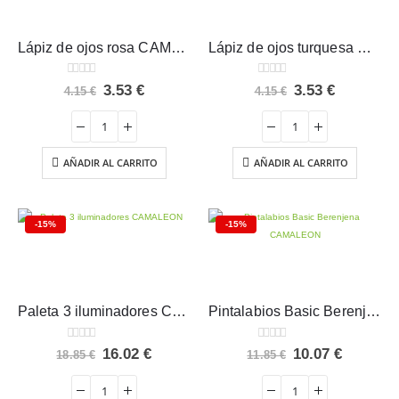
Lápiz de ojos rosa CAMALEON
Lápiz de ojos turquesa CAMALEON
0
out of 5
0
out of 5
El
El
El
El
3.53
€
3.53
€
4.15
€
4.15
€
precio
precio
precio
precio
original
actual
original
actual
era:
es:
era:
es:
4.15 €.
3.53 €.
4.15 €.
3.53 €.
AÑADIR AL CARRITO
AÑADIR AL CARRITO
-15%
-15%
Paleta 3 iluminadores CAMALEON
Pintalabios Basic Berenjena CAMALEON
0
out of 5
0
out of 5
El
El
El
El
16.02
€
10.07
€
18.85
€
11.85
€
precio
precio
precio
precio
original
actual
original
actual
era:
es:
era:
es: