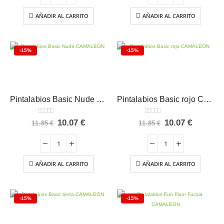
18.85 €.
16.02 €.
11.85 €.
10.07 €.
AÑADIR AL CARRITO
AÑADIR AL CARRITO
-15%
-15%
Pintalabios Basic Nude CAMALEON
Pintalabios Basic rojo CAMALEON
0
out of 5
0
out of 5
El
El
El
El
10.07
€
10.07
€
11.85
€
11.85
€
precio
precio
precio
precio
original
actual
original
actual
era:
es:
era:
es:
11.85 €.
10.07 €.
11.85 €.
10.07 €.
AÑADIR AL CARRITO
AÑADIR AL CARRITO
-15%
-15%