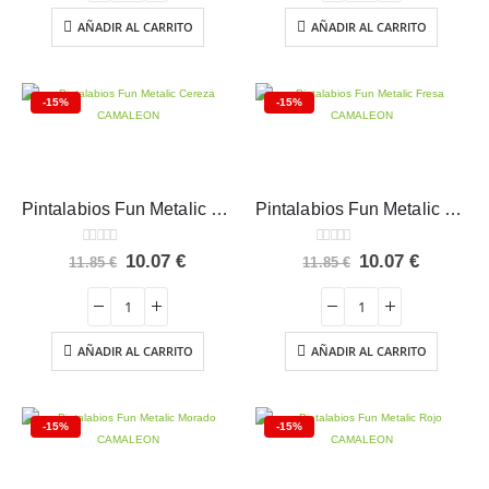
11.85 €.
10.07 €.
11.85 €.
10.07 €.
AÑADIR AL CARRITO
AÑADIR AL CARRITO
-15%
-15%
Pintalabios Fun Metalic Cereza CAMALEON
Pintalabios Fun Metalic Fresa CAMALEON
0
out of 5
0
out of 5
El
El
El
El
10.07
€
10.07
€
11.85
€
11.85
€
precio
precio
precio
precio
original
actual
original
actual
era:
es:
era:
es:
11.85 €.
10.07 €.
11.85 €.
10.07 €.
AÑADIR AL CARRITO
AÑADIR AL CARRITO
-15%
-15%