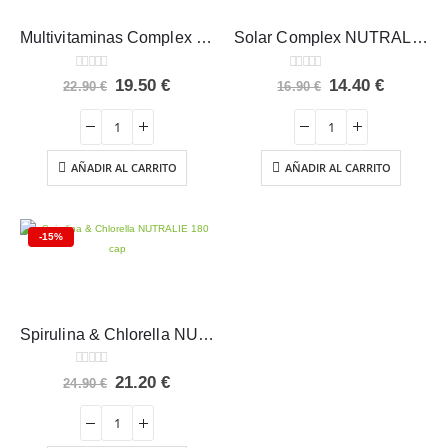
Multivitaminas Complex NUTRALIE 60 cap
Solar Complex NUTRALIE 30 cap
0
out of 5
0
out of 5
El
El
El
El
19.50
€
14.40
€
22.90
€
16.90
€
precio
precio
precio
precio
original
actual
original
actual
era:
es:
era:
es:
22.90 €.
19.50 €.
16.90 €.
14.40 €.
AÑADIR AL CARRITO
AÑADIR AL CARRITO
-15%
Spirulina & Chlorella NUTRALIE 180 cap
0
out of 5
El
El
21.20
€
24.90
€
precio
precio
original
actual
era:
es:
24.90 €.
21.20 €.