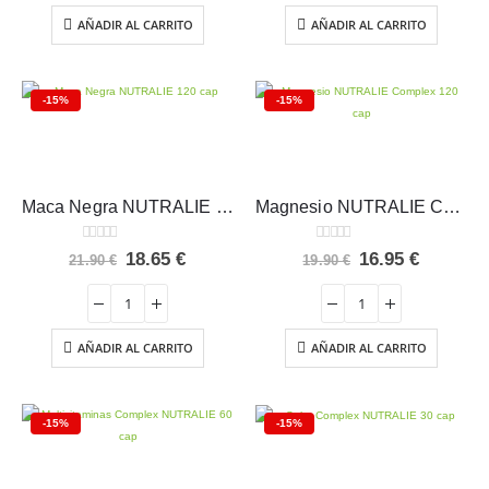
23.90 €.
20.35 €.
24.90 €.
21.20 €.
AÑADIR AL CARRITO
AÑADIR AL CARRITO
-15%
-15%
Maca Negra NUTRALIE 120 cap
Magnesio NUTRALIE Complex 120 cap
0
out of 5
0
out of 5
El
El
El
El
18.65
€
16.95
€
21.90
€
19.90
€
precio
precio
precio
precio
original
actual
original
actual
era:
es:
era:
es:
21.90 €.
18.65 €.
19.90 €.
16.95 €.
AÑADIR AL CARRITO
AÑADIR AL CARRITO
-15%
-15%