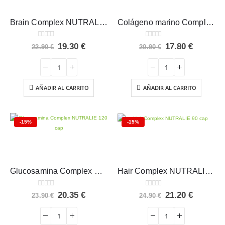
Brain Complex NUTRALIE 60 cap
Colágeno marino Complex NUTRALIE 60 cap
0
out of 5
0
out of 5
El
El
El
El
19.30
€
17.80
€
22.90
€
20.90
€
precio
precio
precio
precio
original
actual
original
actual
era:
es:
era:
es:
22.90 €.
19.30 €.
20.90 €.
17.80 €.
AÑADIR AL CARRITO
AÑADIR AL CARRITO
-15%
-15%
Glucosamina Complex NUTRALIE 120 cap
Hair Complex NUTRALIE 90 cap
0
out of 5
0
out of 5
El
El
El
El
20.35
€
21.20
€
23.90
€
24.90
€
precio
precio
precio
precio
original
actual
original
actual
era:
es:
era:
es: