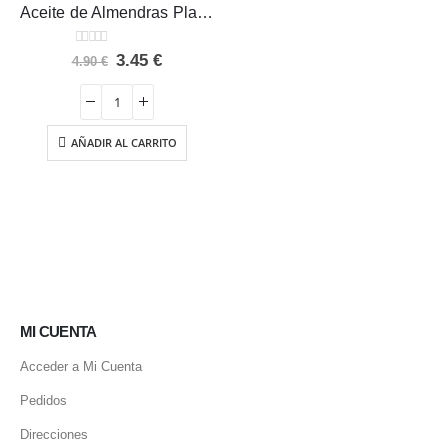
Aceite de Almendras Plantapol 250 ml
0
out of 5
El
El
3.45
€
4.90
€
precio
precio
original
actual
era:
es:
4.90 €.
3.45 €.
AÑADIR AL CARRITO
MI CUENTA
Acceder a Mi Cuenta
Pedidos
Direcciones