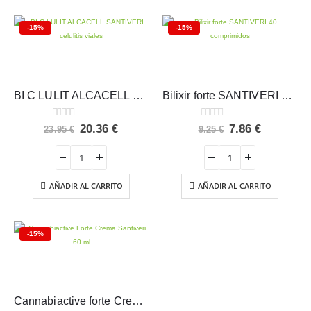
-15%
-15%
BI C LULIT ALCACELL SANTIVERI celulitis viales
Bilixir forte SANTIVERI 40 comprimidos
0
out of 5
0
out of 5
El
El
El
El
20.36
€
7.86
€
23.95
€
9.25
€
precio
precio
precio
precio
original
actual
original
actual
era:
es:
era:
es:
23.95 €.
20.36 €.
9.25 €.
7.86 €.
AÑADIR AL CARRITO
AÑADIR AL CARRITO
-15%
Cannabiactive forte Crema Santiveri 60ml