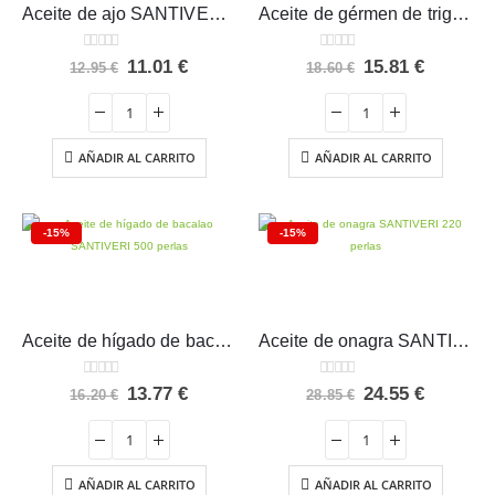
Aceite de ajo SANTIVERI 500 perlas
Aceite de gérmen de trigo SANTIVERI 500 perlas
0
out of 5
0
out of 5
El
El
El
El
11.01
€
15.81
€
12.95
€
18.60
€
precio
precio
precio
precio
original
actual
original
actual
era:
es:
era:
es:
12.95 €.
11.01 €.
18.60 €.
15.81 €.
AÑADIR AL CARRITO
AÑADIR AL CARRITO
-15%
-15%
Aceite de hígado de bacalao SANTIVERI 500 perlas
Aceite de onagra SANTIVERI 220 perlas
0
out of 5
0
out of 5
El
El
El
El
13.77
€
24.55
€
16.20
€
28.85
€
precio
precio
precio
precio
original
actual
original
actual
era:
es:
era:
es:
16.20 €.
13.77 €.
28.85 €.
24.55 €.
AÑADIR AL CARRITO
AÑADIR AL CARRITO