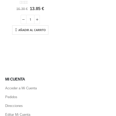
0
out of 5
El
El
13.85
€
16.30
€
precio
precio
original
actual
era:
es:
16.30 €.
13.85 €.
AÑADIR AL CARRITO
MI CUENTA
Acceder a Mi Cuenta
Pedidos
Direcciones
Editar Mi Cuenta