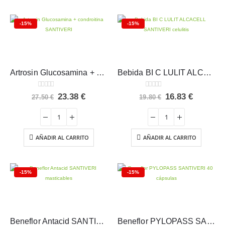
-15%
-15%
Artrosin Glucosamina + condroitina SANTIVERI
Bebida BI C LULIT ALCACELL SANTIVERI celulitis
0
out of 5
0
out of 5
El
El
El
El
23.38
€
16.83
€
27.50
€
19.80
€
precio
precio
precio
precio
original
actual
original
actual
era:
es:
era:
es:
27.50 €.
23.38 €.
19.80 €.
16.83 €.
AÑADIR AL CARRITO
AÑADIR AL CARRITO
-15%
-15%
Beneflor Antacid SANTIVERI masticables
Beneflor PYLOPASS SANTIVERI 40 cápsulas