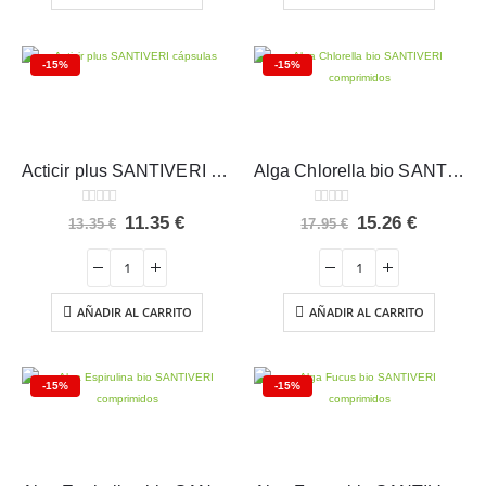
-15%
-15%
Acticir plus SANTIVERI cápsulas
Alga Chlorella bio SANTIVERI comprimidos
0
out of 5
0
out of 5
El
El
El
El
11.35
€
15.26
€
13.35
€
17.95
€
precio
precio
precio
precio
original
actual
original
actual
era:
es:
era:
es:
13.35 €.
11.35 €.
17.95 €.
15.26 €.
AÑADIR AL CARRITO
AÑADIR AL CARRITO
-15%
-15%