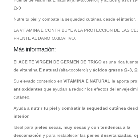
Ω-9
Nutre tu piel y combate la sequedad cutánea desde el interior.
LA VITAMINA E CONTRIBUYE A LA PROTECCIÓN DE LAS CÉ
FRENTE AL DAÑO OXIDATIVO.
Más información:
El
ACEITE VIRGEN DE GERMEN DE TRIGO
es una rica fuent
de
vitamina E natural
(alfa-tocoferol) y
ácidos grasos Ω-3, Ω
Su elevado contenido en
VITAMINA E NATURAL
le aporta
pro
antioxidantes
que ayudan a reducir los efectos del envejecim
cutáneo.
Ayuda a
nutrir tu piel
y
combatir la sequedad cutánea desd
interior.
Ideal para
pieles secas, muy secas y con tendencia a la
descamación
y para restablecer las
pieles desvitalizadas, o