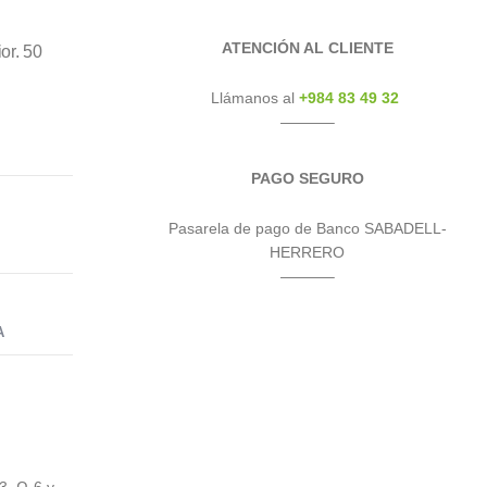
ATENCIÓN AL CLIENTE
or. 50
Llámanos al
+984 83 49 32
———–
PAGO SEGURO
Pasarela de pago de Banco SABADELL-
HERRERO
———–
A
3, Ω-6 y