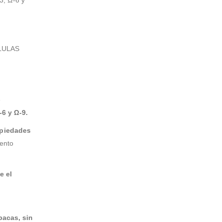
LULAS
e
-6 y Ω-9.
piedades
iento
e el
pacas, sin