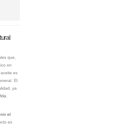
tural
les que,
Rico en
 aceite es
eneral. El
lidad, ya
río
,
nir el
ucto es