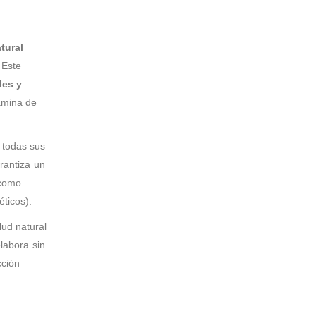
tural
 Este
les y
tamina de
a todas sus
arantiza un
(como
ticos).
ud natural
elabora sin
cción