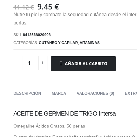
El
El
9.45
€
11.12
€
precio
precio
Nutre tu piel y combate la sequedad cutánea desde el interi
original
actual
perlas.
era:
es:
11.12 €.
9.45 €.
SKU:
8413568020908
CATEGORÍAS:
CUTÁNEO Y CAPILAR
,
VITAMINAS
AÑADIR AL CARRITO
DESCRIPCIÓN
MARCA
VALORACIONES (0)
EXTR
ACEITE DE GERMEN DE TRIGO Intersa
Omegaline Ácidos Grasos. 50 perlas
Fuente de vitamina E natural(alfa-tocoferol) y ácidos grasos Ω-