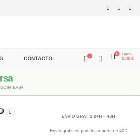
0
Carrito
0
0.00
€
G
CONTACTO
rsa
IGO INTERSA
O
ENVÍO GRATIS 24H – 48H
Envío gratis en pedidos a partir de 40€
———–