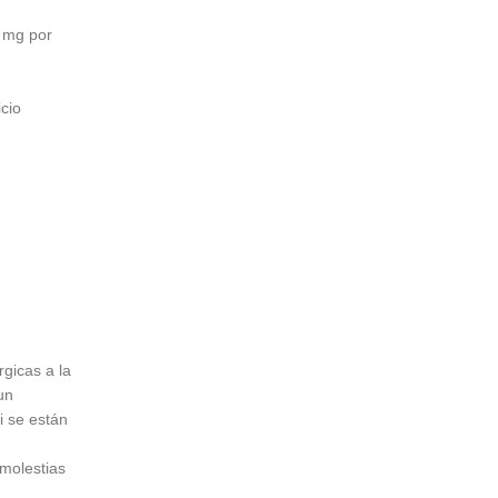
 mg por
cio
gicas a la
un
i se están
molestias