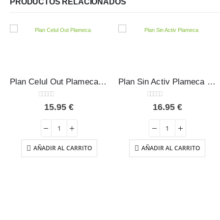
PRODUCTOS RELACIONADOS
Plan Sin Activ Plameca 45 cápsulas
Plan Excesos Plameca 45 cápsulas
0
out of 5
0
out of 5
16.95
€
18.45
€
AÑADIR AL CARRITO
AÑADIR AL CARRITO