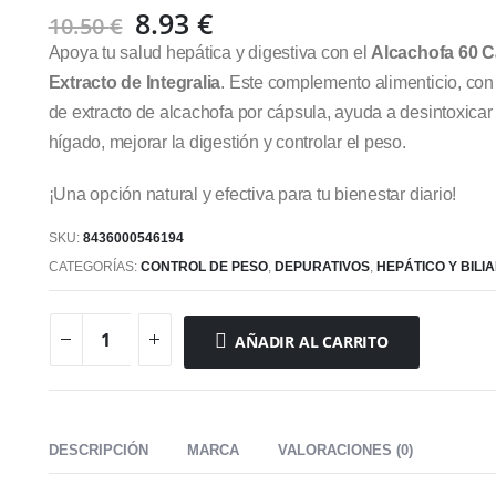
El
El
8.93
€
10.50
€
precio
precio
Apoya tu salud hepática y digestiva con el
Alcachofa 60 
original
actual
Extracto de Integralia
. Este complemento alimenticio, co
era:
es:
de extracto de alcachofa por cápsula, ayuda a desintoxicar 
10.50 €.
8.93 €.
hígado, mejorar la digestión y controlar el peso.
¡Una opción natural y efectiva para tu bienestar diario!
SKU:
8436000546194
CATEGORÍAS:
CONTROL DE PESO
,
DEPURATIVOS
,
HEPÁTICO Y BILI
AÑADIR AL CARRITO
DESCRIPCIÓN
MARCA
VALORACIONES (0)