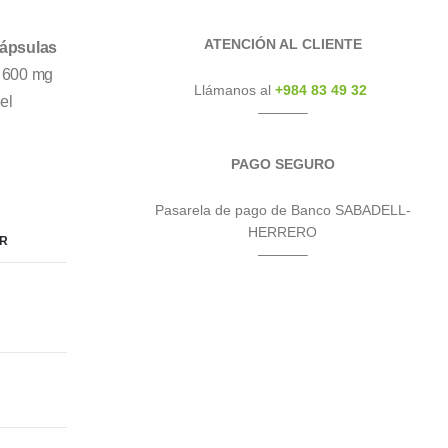
ATENCIÓN AL CLIENTE
Cápsulas
n 600 mg
Llámanos al
+984 83 49 32
el
———–
PAGO SEGURO
Pasarela de pago de Banco SABADELL-
HERRERO
AR
———–