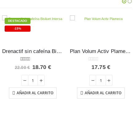
Plan Volum Activ Plameca 45 cápsulas
0
out of 5
17.75
€
Saciaplus Tongil 60 cápsulas
€.
AÑADIR AL CARRITO
0
out of 5
24.10
€
AÑADIR AL CARRITO