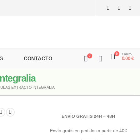
0
Carrito
0
0.00
€
G
CONTACTO
egralia
ULAS EXTRACTO INTEGRALIA
ENVÍO GRATIS 24H – 48H
Envío gratis en pedidos a partir de 40€
———–