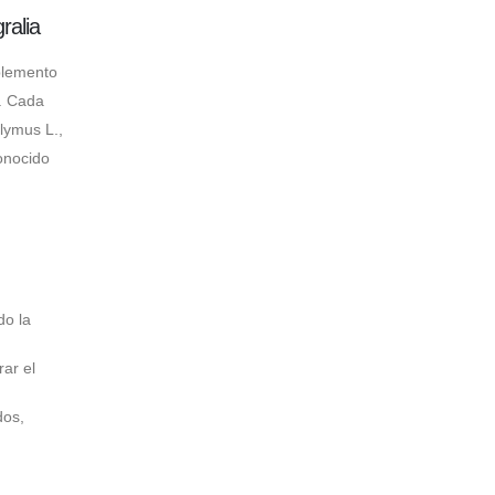
alia
lemento
a. Cada
lymus L.,
onocido
do la
rar el
dos,