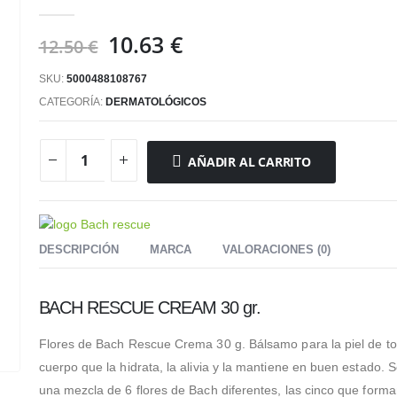
0
out of 5
El
El
10.63
€
12.50
€
precio
precio
SKU:
5000488108767
original
actual
era:
es:
CATEGORÍA:
DERMATOLÓGICOS
12.50 €.
10.63 €.
AÑADIR AL CARRITO
DESCRIPCIÓN
MARCA
VALORACIONES (0)
BACH RESCUE CREAM 30 gr.
Flores de Bach Rescue Crema 30 g. Bálsamo para la piel de to
cuerpo que la hidrata, la alivia y la mantiene en buen estado. S
una mezcla de 6 flores de Bach diferentes, las cinco que forma