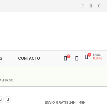
0
Carrito
0
0.00
€
G
CONTACTO
M 30 GR.
ENVÍO GRATIS 24H – 48H