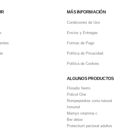
UR
MÁS INFORMACIÓN
Condiciones de Uso
s
Envíos y Entregas
entes
Formas de Pago
te
Política de Privacidad
Política de Cookies
ALGUNOS PRODUCTOS
Floradix hierro
Policol One
Rompepiedras soria natural
Inmunol
Marnys vitamina c
Ber detox
Protectium pectoral adultos