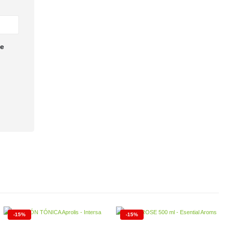
te
-15%
-15%