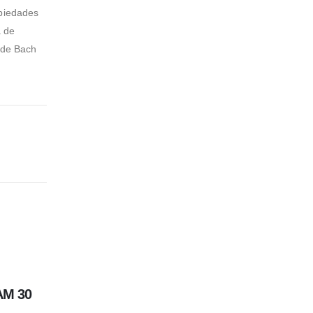
piedades
a de
 de Bach
AM 30