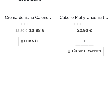
Crema de Baño Caléndula Bebé Weleda 200 ml
Cabello Piel y Uñas Estado Puro 60 cápsulas
0
out of 5
0
out of 5
El
El
10.88
€
22.90
€
12.80
€
precio
precio
original
actual
LEER MÁS
era:
es:
12.80 €.
10.88 €.
AÑADIR AL CARRITO