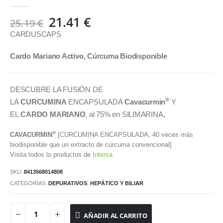
0
out of 5
El
El
21.41
€
25.19
€
precio
precio
CARDUSCAPS
original
actual
era:
es:
Cardo Mariano Activo, Cúrcuma Biodisponible
25.19 €.
21.41 €.
DESCUBRE LA FUSIÓN DE
®
LA
CURCUMINA
ENCAPSULADA
Cavacurmin
Y
EL
CARDO MARIANO
, al 75% en SILIMARINA
.
®
CAVACURMIN
[CURCUMINA ENCAPSULADA, 40 veces más
biodisponible que un extracto de cúrcuma convencional]
Visita todos lo productos de
Intersa
SKU:
8413568014808
CATEGORÍAS:
DEPURATIVOS
,
HEPÁTICO Y BILIAR
AÑADIR AL CARRITO