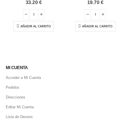
0
out of 5
0
out of 5
33.20
€
19.70
€
AÑADIR AL CARRITO
AÑADIR AL CARRITO
o
l
 €.
MI CUENTA
Acceder a Mi Cuenta
Pedidos
Direcciones
Editar Mi Cuenta
Lista de Deseos