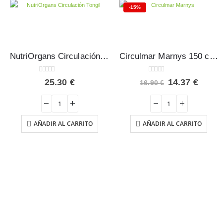
-15%
NutriOrgans Circulación Tongil 20 viales
Circulmar Marnys 150 cápsulas
0
out of 5
0
out of 5
El
El
25.30
€
14.37
€
16.90
€
precio
preci
original
actua
era:
es:
16.90 €.
14.37
AÑADIR AL CARRITO
AÑADIR AL CARRITO