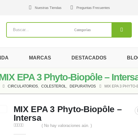
Nuestras Tiendas
Preguntas Frecuentes
NDA
MARCAS
DESTACADOS
BLO
MIX EPA 3 Phyto-Biopôle – Inters
CIRCULATORIOS
,
COLESTEROL
,
DEPURATIVOS
MIX EPA 3 PHYTO-
MIX EPA 3 Phyto-Biopôle –
Intersa
( No hay valoraciones aún. )
0
out of 5