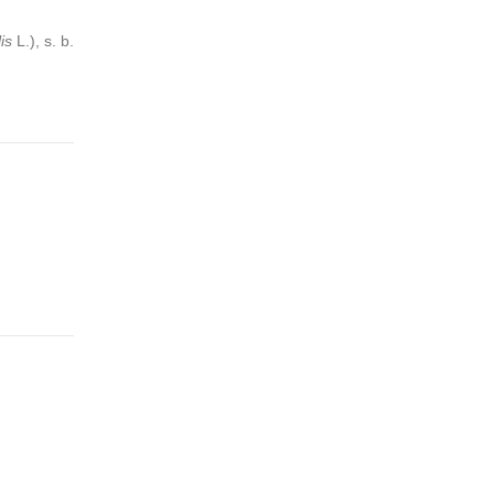
is
L.), s. b.