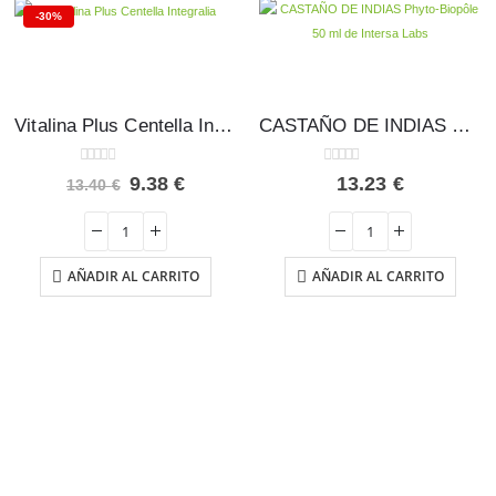
-30%
Vitalina Plus Centella Integralia 60 cápsulas
CASTAÑO DE INDIAS Phyto-Biopôle 50 ml – Intersa
0
out of 5
0
out of 5
El
El
9.38
€
13.23
€
13.40
€
o
precio
precio
l
original
actual
era:
es:
 €.
13.40 €.
9.38 €.
AÑADIR AL CARRITO
AÑADIR AL CARRITO