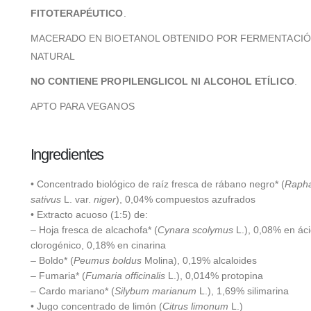
FITOTERAPÉUTICO
.
MACERADO EN BIOETANOL OBTENIDO POR FERMENTACI
NATURAL
NO CONTIENE PROPILENGLICOL NI ALCOHOL ETÍLICO
.
APTO PARA VEGANOS
Ingredientes
• Concentrado biológico de raíz fresca de rábano negro* (
Raph
sativus
L. var.
niger
), 0,04% compuestos azufrados
• Extracto acuoso (1:5) de:
– Hoja fresca de alcachofa* (
Cynara scolymus
L.), 0,08% en ác
clorogénico, 0,18% en cinarina
– Boldo* (
Peumus boldus
Molina), 0,19% alcaloides
– Fumaria* (
Fumaria officinalis
L.), 0,014% protopina
– Cardo mariano* (
Silybum marianum
L.), 1,69% silimarina
• Jugo concentrado de limón (
Citrus limonum
L.)