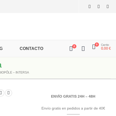
0
Carrito
0
0.00
€
G
CONTACTO
a
BIOPÔLE – INTERSA
ENVÍO GRATIS 24H – 48H
Envío gratis en pedidos a partir de 40€
———–