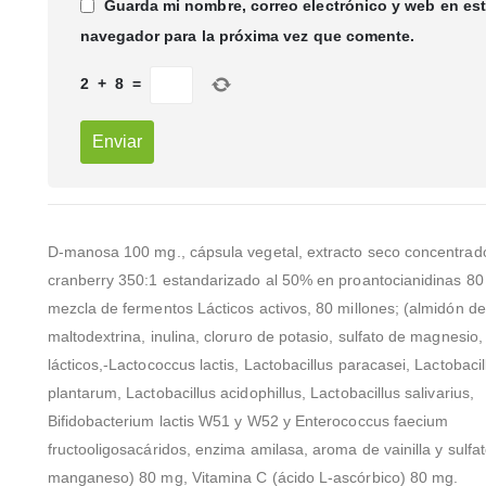
Guarda mi nombre, correo electrónico y web en es
navegador para la próxima vez que comente.
2
+
8
=
D-manosa 100 mg., cápsula vegetal, extracto seco concentrad
cranberry 350:1 estandarizado al 50% en proantocianidinas 80
mezcla de fermentos Lácticos activos, 80 millones; (almidón d
maltodextrina, inulina, cloruro de potasio, sulfato de magnesio
lácticos,-Lactococcus lactis, Lactobacillus paracasei, Lactobacil
plantarum, Lactobacillus acidophillus, Lactobacillus salivarius,
Bifidobacterium lactis W51 y W52 y Enterococcus faecium
fructooligosacáridos, enzima amilasa, aroma de vainilla y sulfa
manganeso) 80 mg, Vitamina C (ácido L-ascórbico) 80 mg.