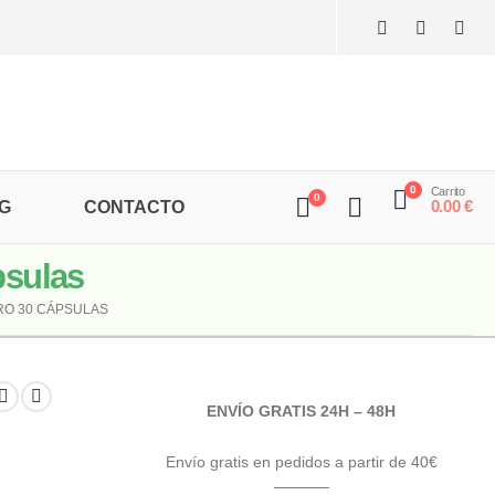
0
Carrito
0
0.00
€
G
CONTACTO
psulas
O 30 CÁPSULAS
ENVÍO GRATIS 24H – 48H
Envío gratis en pedidos a partir de 40€
———–