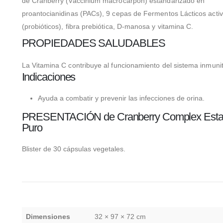
de Cranberry (Vaccinium macrocarpon) estandarizado en
proantocianidinas (PACs), 9 cepas de Fermentos Lácticos acti
(probióticos), fibra prebiótica, D-manosa y vitamina C.
PROPIEDADES SALUDABLES
La Vitamina C contribuye al funcionamiento del sistema inmunit
Indicaciones
Ayuda a combatir y prevenir las infecciones de orina.
PRESENTACIÓN de Cranberry Complex Est
Puro
Blister de 30 cápsulas vegetales.
Dimensiones
32 × 97 × 72 cm