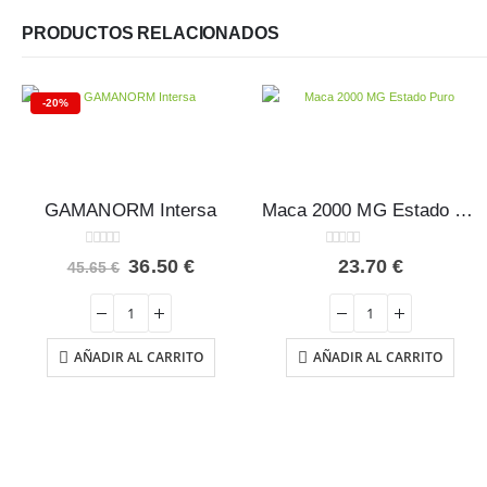
PRODUCTOS RELACIONADOS
-20%
GAMANORM Intersa
Maca 2000 MG Estado Puro 60 caps.
0
out of 5
0
out of 5
El
El
36.50
€
23.70
€
45.65
€
precio
precio
original
actual
era:
es:
45.65 €.
36.50 €.
AÑADIR AL CARRITO
AÑADIR AL CARRITO