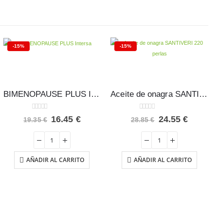
-15%
-15%
BIMENOPAUSE PLUS Intersa
Aceite de onagra SANTIVERI 220 perlas
0
out of 5
0
out of 5
El
El
El
El
16.45
€
24.55
€
19.35
€
28.85
€
precio
precio
precio
precio
original
actual
original
actual
era:
es:
era:
es:
19.35 €.
16.45 €.
28.85 €.
24.55 €
AÑADIR AL CARRITO
AÑADIR AL CARRITO