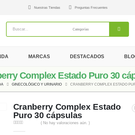
Nuestras Tiendas
Preguntas Frecuentes
NDA
MARCAS
DESTACADOS
BLO
erry Complex Estado Puro 30 cá
DA
GINECOLÓGICO Y URINARIO
CRANBERRY COMPLEX ESTADO PUR
Cranberry Complex Estado
Puro 30 cápsulas
( No hay valoraciones aún. )
0
out of 5