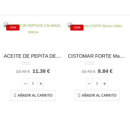
-15%
-15%
ACEITE DE PEPITA DE CALABAZA Intersa
CISTOMAR FORTE Marnys 5 viales
0
out of 5
0
out of 5
El
El
El
El
11.39
€
8.84
€
13.40
€
10.40
€
precio
precio
precio
precio
original
actual
original
actual
era:
es:
era:
es:
13.40 €.
11.39 €.
10.40 €.
8.84 €.
AÑADIR AL CARRITO
AÑADIR AL CARRITO