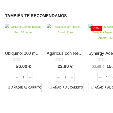
TAMBIÉN TE RECOMENDAMOS…
-30%
Ubiquinol 100 mg Estado Puro 30 perlas
Agaricus con Reishi Estado Puro 40 cápsulas
0
out of 5
0
out of 5
0
out of 5
El
56.00
€
22.90
€
15
22.65
€
pr
ori
era
22.
AÑADIR AL CARRITO
AÑADIR AL CARRITO
AÑADIR AL 