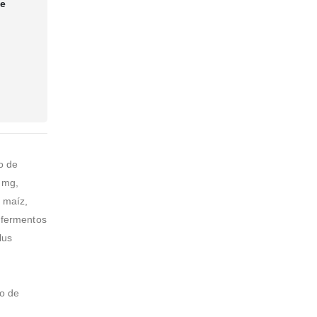
te
o de
 mg,
e maíz,
, fermentos
lus
to de