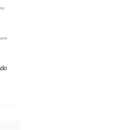
vos
ario.
ado