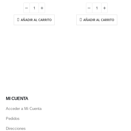
precio
precio
precio
precio
original
actual
original
actual
era:
es:
era:
es:
23.15 €.
19.67 €.
19.35 €.
16.45 €.
AÑADIR AL CARRITO
AÑADIR AL CARRITO
MI CUENTA
Acceder a Mi Cuenta
Pedidos
Direcciones