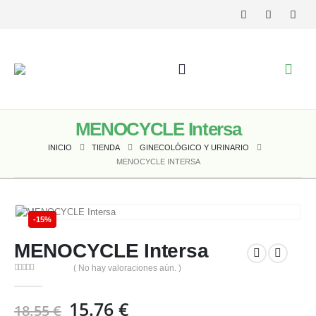
MENOCYCLE Intersa
INICIO
TIENDA
GINECOLÓGICO Y URINARIO
MENOCYCLE INTERSA
-15%
MENOCYCLE Intersa
( No hay valoraciones aún. )
0
out of 5
El
El
15.76
€
18.55
€