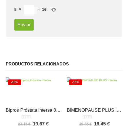
8
×
=
16
PRODUCTOS RELACIONADOS
-15%
-15%
Bipros Próstata Intersa 80 cápsulas
BIMENOPAUSE PLUS Intersa
0
out of 5
0
out of 5
El
El
El
El
19.67
€
16.45
€
23.15
€
19.35
€