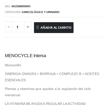
precio
precio
SKU:
8413568000603
original
actual
CATEGORÍA:
GINECOLÓGICO Y URINARIO
era:
es:
18.55 €.
15.76 €.
AÑADIR AL CARRITO
MENOCYCLE Intersa
Womanlife
SINERGIA ONAGRA + BORRAJA + COMPLEJO B + ACEITES
ESENCIALES
Plantas y vitaminas que ayudan a la regulación del ciclo
menstrual.
LA VITAMINA B6 AYUDA A REGULAR LA ACTIVIDAD