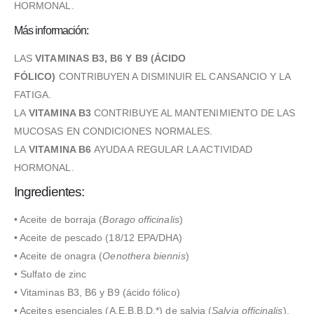
HORMONAL.
Más información:
LAS
VITAMINAS B3, B6 Y B9 (ÁCIDO
FÓLICO)
CONTRIBUYEN A DISMINUIR EL CANSANCIO Y LA
FATIGA.
LA
VITAMINA B3
CONTRIBUYE AL MANTENIMIENTO DE LAS
MUCOSAS EN CONDICIONES NORMALES.
LA
VITAMINA B6
AYUDA A REGULAR LA ACTIVIDAD
HORMONAL.
Ingredientes:
• Aceite de borraja (
Borago officinalis
)
• Aceite de pescado (18/12 EPA/DHA)
• Aceite de onagra (
Oenothera biennis
)
• Sulfato de zinc
• Vitaminas B3, B6 y B9 (ácido fólico)
• Aceites esenciales (A.E.B.B.D.*) de salvia (
Salvia officinalis
),