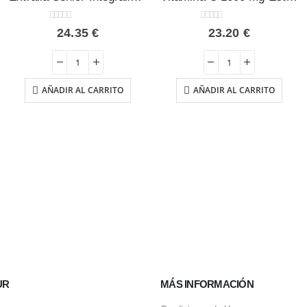
0
out of 5
0
out of 5
24.35
€
23.20
€
AÑADIR AL CARRITO
AÑADIR AL CARRITO
UR
MÁS INFORMACIÓN