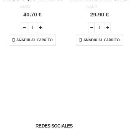
0
out of 5
0
out of 5
40.70
€
29.90
€
AÑADIR AL CARRITO
AÑADIR AL CARRITO
REDES SOCIALES