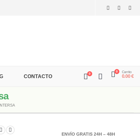
0
Carrito
0
0.00
€
G
CONTACTO
sa
INTERSA
ENVÍO GRATIS 24H – 48H