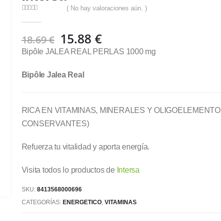
( No hay valoraciones aún. )
0
out of 5
El
El
15.88
€
18.69
€
precio
precio
Bipôle JALEA REAL PERLAS 1000 mg
original
actual
era:
es:
Bipôle Jalea Real
18.69 €.
15.88 €.
RICA EN VITAMINAS, MINERALES Y OLIGOELEMENTOS
CONSERVANTES)
Refuerza tu vitalidad y aporta energía.
Visita todos lo productos de
Intersa
SKU:
8413568000696
CATEGORÍAS:
ENERGETICO
,
VITAMINAS