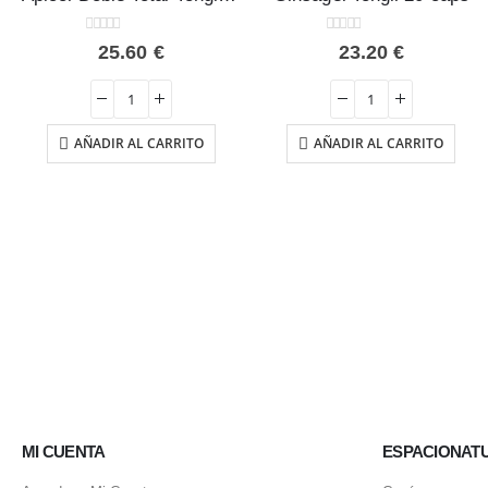
0
out of 5
0
out of 5
25.60
€
23.20
€
AÑADIR AL CARRITO
AÑADIR AL CARRITO
MI CUENTA
ESPACIONAT