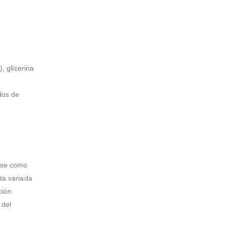
), glicerina
dos de
arse como
eta variada
ción
 del