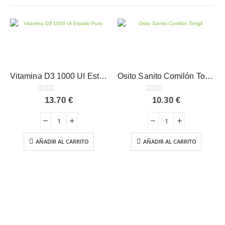
Vitamina D3 1000 UI Estado Puro 100 comprimidos
Osito Sanito Comilón Tongil 150 ml
0
out of 5
0
out of 5
13.70
€
10.30
€
AÑADIR AL CARRITO
AÑADIR AL CARRITO