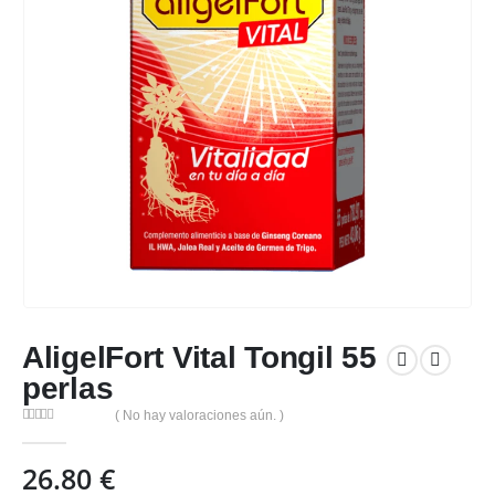
AligelFort Vital Tongil 55
perlas
( No hay valoraciones aún. )
0
out of 5
26.80
€