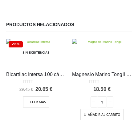
PRODUCTOS RELACIONADOS
-30%
SIN EXISTENCIAS
Bicartilac Intersa 100 cápsulas
Magnesio Marino Tongil 40 comp.
0
out of 5
0
out of 5
El
El
20.65
€
18.50
€
29.45
€
precio
precio
original
actual
LEER MÁS
era:
es:
29.45 €.
20.65 €.
AÑADIR AL CARRITO