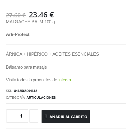
0
out of 5
El
El
23.46
€
27.60
€
precio
precio
MALGACHE BALM 100 g
original
actual
era:
es:
Arti-Protect
27.60 €.
23.46 €.
ÁRNICA + HIPÉRICO + ACEITES ESENCIALES
Bálsamo para masaje
Visita todos lo productos de
Intersa
SKU:
8413568004618
CATEGORÍA:
ARTICULACIONES
AÑADIR AL CARRITO