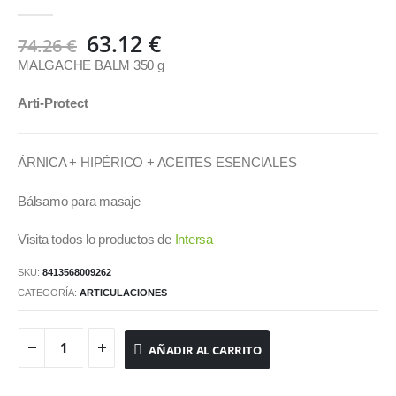
0
out of 5
El
El
63.12
€
74.26
€
precio
precio
MALGACHE BALM 350 g
original
actual
era:
es:
Arti-Protect
74.26 €.
63.12 €.
ÁRNICA + HIPÉRICO + ACEITES ESENCIALES
Bálsamo para masaje
Visita todos lo productos de
Intersa
SKU:
8413568009262
CATEGORÍA:
ARTICULACIONES
AÑADIR AL CARRITO