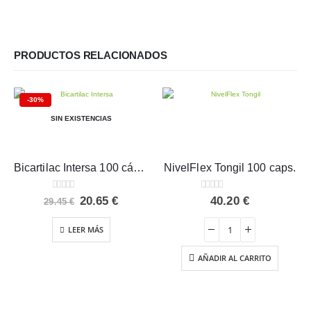
PRODUCTOS RELACIONADOS
-30%
SIN EXISTENCIAS
Bicartilac Intersa 100 cápsulas
NivelFlex Tongil 100 caps.
0
out of 5
0
out of 5
El
El
20.65
€
40.20
€
29.45
€
precio
precio
original
actual
LEER MÁS
era:
es:
29.45 €.
20.65 €.
AÑADIR AL CARRITO