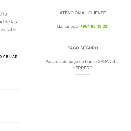
ATENCIÓN AL CLIENTE
e la
ad de las
Llámanos al
+984 83 49 32
evo sabor
———–
PAGO SEGURO
 Y BILIAR
Pasarela de pago de Banco SABADELL-
HERRERO
———–