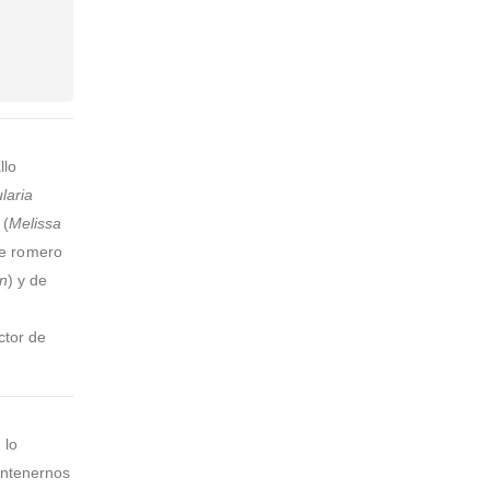
llo
laria
 (
Melissa
de romero
n
) y de
ctor de
 lo
antenernos