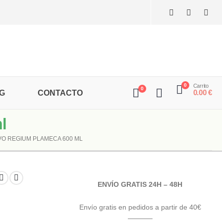
0
Carrito
0
0.00
€
G
CONTACTO
l
VO REGIUM PLAMECA 600 ML
ENVÍO GRATIS 24H – 48H
Envío gratis en pedidos a partir de 40€
———–