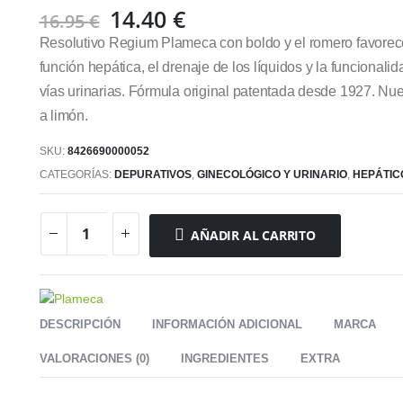
El
El
14.40
€
16.95
€
precio
precio
Resolutivo Regium Plameca con boldo y el romero favorec
original
actual
función hepática, el drenaje de los líquidos y la funcionalid
era:
es:
vías urinarias. Fórmula original patentada desde 1927. Nu
16.95 €.
14.40 €.
a limón.
SKU:
8426690000052
CATEGORÍAS:
DEPURATIVOS
,
GINECOLÓGICO Y URINARIO
,
HEPÁTICO
AÑADIR AL CARRITO
DESCRIPCIÓN
INFORMACIÓN ADICIONAL
MARCA
VALORACIONES (0)
INGREDIENTES
EXTRA