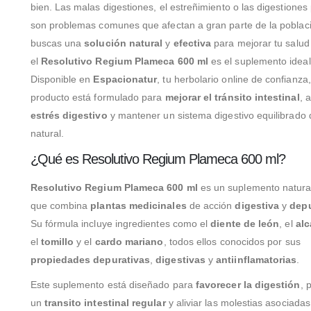
bien. Las malas digestiones, el estreñimiento o las digestione
son problemas comunes que afectan a gran parte de la poblaci
buscas una
solución natural
y
efectiva
para mejorar tu salud 
el
Resolutivo Regium Plameca 600 ml
es el suplemento ideal 
Disponible en
Espacionatur
, tu herbolario online de confianza
producto está formulado para
mejorar el tránsito intestinal
, a
estrés digestivo
y mantener un sistema digestivo equilibrado
natural.
¿Qué es Resolutivo Regium Plameca 600 ml?
Resolutivo Regium Plameca 600 ml
es un suplemento natural
que combina
plantas medicinales
de acción
digestiva
y
depu
Su fórmula incluye ingredientes como el
diente de león
, el
alc
el
tomillo
y el
cardo mariano
, todos ellos conocidos por sus
propiedades depurativas
,
digestivas
y
antiinflamatorias
.
Este suplemento está diseñado para
favorecer la digestión
, 
un
transito intestinal regular
y aliviar las molestias asociada