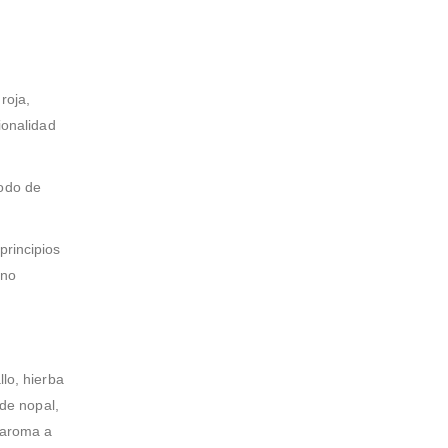
roja,
ionalidad
odo de
principios
 no
llo, hierba
 de nopal,
, aroma a