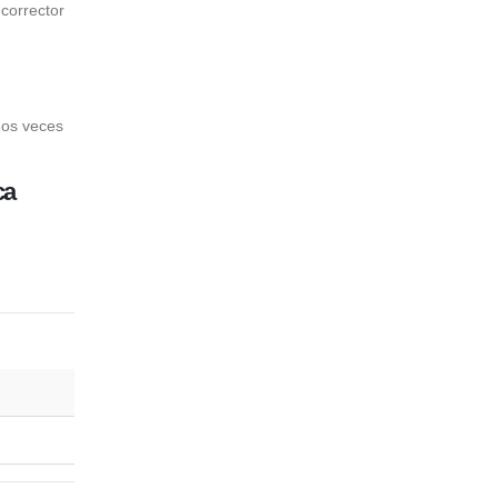
corrector
.
dos veces
ca