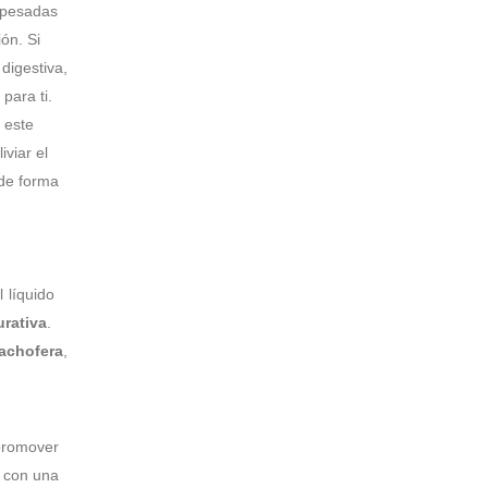
s pesadas
ón. Si
digestiva,
para ti.
, este
liviar el
 de forma
 líquido
rativa
.
achofera
,
promover
s con una