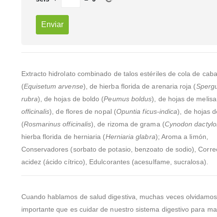
Extracto hidrolato combinado de talos estériles de cola de caba
(
Equisetum arvense
), de hierba florida de arenaria roja (
Spergu
rubra
), de hojas de boldo (
Peumus boldus
), de hojas de melisa
officinalis
), de flores de nopal (
Opuntia ficus-indica
), de hojas 
(
Rosmarinus officinalis
), de rizoma de grama (
Cynodon dactylo
hierba florida de herniaria (
Herniaria glabra
); Aroma a limón,
Conservadores (sorbato de potasio, benzoato de sodio), Corre
acidez (ácido cítrico), Edulcorantes (acesulfame, sucralosa).
Cuando hablamos de salud digestiva, muchas veces olvidamos
importante que es cuidar de nuestro sistema digestivo para m