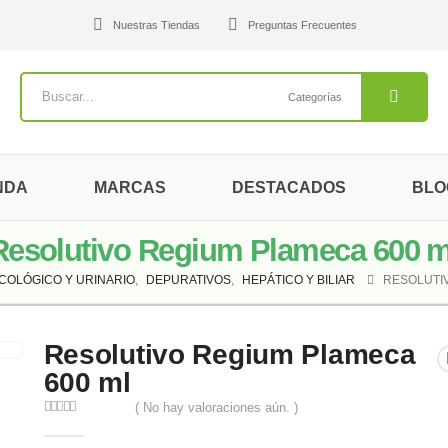
Nuestras Tiendas
Preguntas Frecuentes
Categorías
NDA
MARCAS
DESTACADOS
BLO
Resolutivo Regium Plameca 600 m
COLÓGICO Y URINARIO
,
DEPURATIVOS
,
HEPÁTICO Y BILIAR
RESOLUTI
Resolutivo Regium Plameca
600 ml
( No hay valoraciones aún. )
0
out of 5