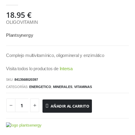
0
out of 5
18.95
€
OLIGOVITAMIN
Plantsynergy
Complejo multivitamínico, oligomineral y enzimático
Visita todos lo productos de
Intersa
SKU:
8413568020397
CATEGORÍAS:
ENERGETICO
,
MINERALES
,
VITAMINAS
AÑADIR AL CARRITO