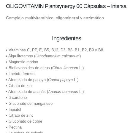
OLIGOVITAMIN Plantsynergy 60 Cápsulas – Intersa
Complejo multivitamínico, oligomineral y enzimático
Ingredientes
• Vitaminas C, PP, E, B5, B12, D3, B6, B1, B2, B9 y B8
• Alga litotamno (
Lithothamnium calcareum
)
• Magnesio marino
• Bioflavonoides de citrus (
Citrus limonum
L.)
• Lactato ferroso
• Atomizado de papaya (
Carica papaya
L.)
• Citrato de zinc
• Atomizado de ananás (
Ananas comosus
L.)
• β-caroteno
• Gluconato de manganeso
• Inositol
• Citrato de zinc
• Gluconato de cobre
• Pectina