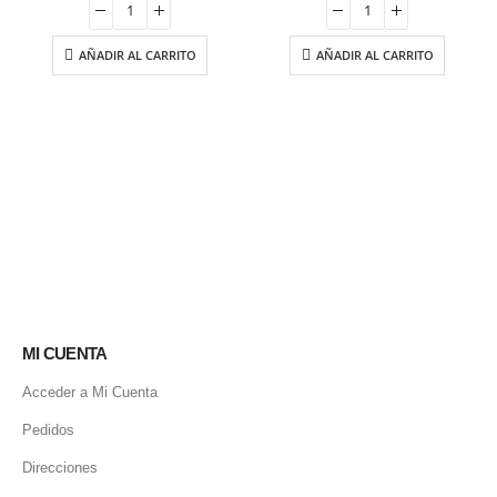
era:
es:
26.95 €.
22.90 €.
AÑADIR AL CARRITO
AÑADIR AL CARRITO
MI CUENTA
Acceder a Mi Cuenta
Pedidos
Direcciones