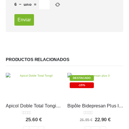
6
−
uno
=
PRODUCTOS RELACIONADOS
DESTACADO
-15%
Apicol Doble Total Tongil 14 viales
Bipôle Bidepresan Plus Intersa 20 ampollas
0
out of 5
0
out of 5
El
El
25.60
€
22.90
€
26.95
€
precio
precio
original
actual